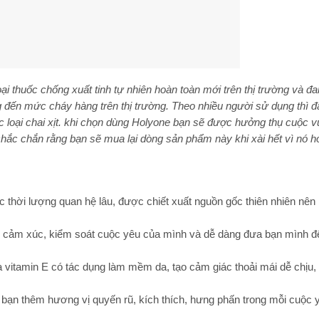
i thuốc chống xuất tinh tự nhiên hoàn toàn mới trên thị trường và đ
g đến mức cháy hàng trên thị trường. Theo nhiều người sử dụng thì đ
c loại chai xịt. khi chọn dùng Holyone bạn sẽ được hưởng thụ cuộc vu
chắc chắn rằng bạn sẽ mua lại dòng sản phẩm này khi xài hết vì nó h
 thời lượng quan hệ lâu, được chiết xuất nguồn gốc thiên nhiên nên
n cảm xúc, kiểm soát cuộc yêu của mình và dễ dàng đưa bạn mình 
vitamin E có tác dụng làm mềm da, tạo cảm giác thoải mái dễ chịu, 
bạn thêm hương vị quyến rũ, kích thích, hưng phấn trong mỗi cuộc 