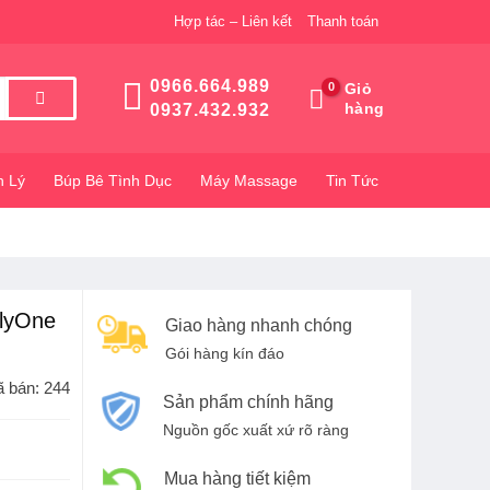
Hợp tác – Liên kết
Thanh toán
0966.664.989
Giỏ
hàng
0937.432.932
h Lý
Búp Bê Tình Dục
Máy Massage
Tin Tức
olyOne
Giao hàng nhanh chóng
Gói hàng kín đáo
 bán: 244
Sản phẩm chính hãng
Nguồn gốc xuất xứ rõ ràng
Mua hàng tiết kiệm