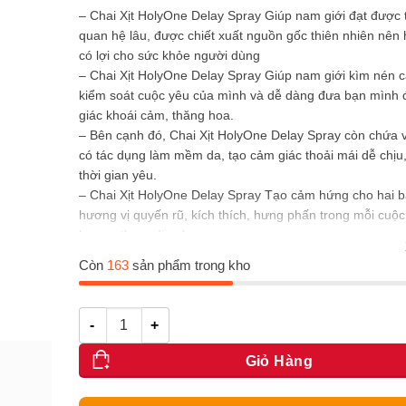
580.000₫.
là:
– Chai Xịt HolyOne Delay Spray Giúp nam giới đạt được 
440.000₫.
quan hệ lâu, được chiết xuất nguồn gốc thiên nhiên nên
có lợi cho sức khỏe người dùng
– Chai Xịt HolyOne Delay Spray Giúp nam giới kìm nén 
kiểm soát cuộc yêu của mình và dễ dàng đưa bạn mình
giác khoái cảm, thăng hoa.
– Bên cạnh đó, Chai Xịt HolyOne Delay Spray còn chứa v
có tác dụng làm mềm da, tạo cảm giác thoải mái dễ chịu,
thời gian yêu.
– Chai Xịt HolyOne Delay Spray Tạo cảm hứng cho hai 
hương vị quyến rũ, kích thích, hưng phấn trong mỗi cuộc
hương thơm dịu nhẹ.
– Chai Xịt HolyOne Delay Spray Giúp phái mạnh lấy lại p
Còn
163
sản phẩm trong kho
sự tự tin trước bạn tình.
Số lượng
Giỏ Hàng