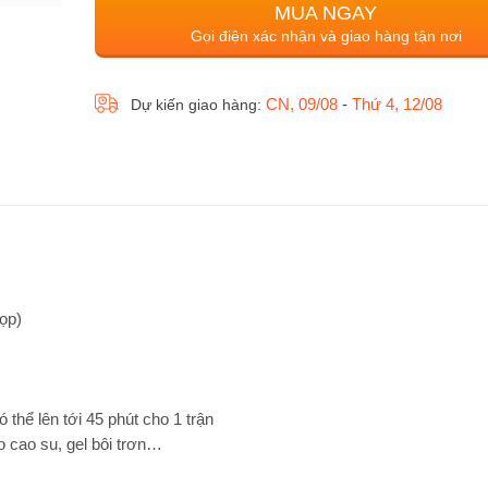
MUA NGAY
Gọi điện xác nhận và giao hàng tận nơi
CN, 09/08
-
Thứ 4, 12/08
Dự kiến giao hàng:
ọp)
 thể lên tới 45 phút cho 1 trận
 cao su, gel bôi trơn…