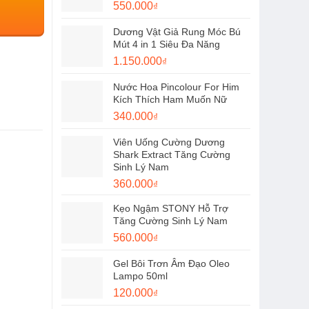
Giá
Giá
550.000
₫
350.000₫.
gốc
hiện
Dương Vật Giả Rung Móc Bú
là:
tại
Mút 4 in 1 Siêu Đa Năng
650.000₫.
là:
Giá
Giá
1.150.000
₫
550.000₫.
gốc
hiện
Nước Hoa Pincolour For Him
là:
tại
Kích Thích Ham Muốn Nữ
1.300.000₫.
là:
Giá
Giá
340.000
₫
1.150.000₫.
gốc
hiện
Viên Uống Cường Dương
là:
tại
Shark Extract Tăng Cường
450.000₫.
là:
Sinh Lý Nam
340.000₫.
Giá
Giá
360.000
₫
gốc
hiện
Kẹo Ngậm STONY Hỗ Trợ
là:
tại
Tăng Cường Sinh Lý Nam
480.000₫.
là:
Giá
Giá
560.000
₫
360.000₫.
gốc
hiện
Gel Bôi Trơn Âm Đạo Oleo
là:
tại
Lampo 50ml
720.000₫.
là:
Giá
Giá
120.000
₫
560.000₫.
gốc
hiện