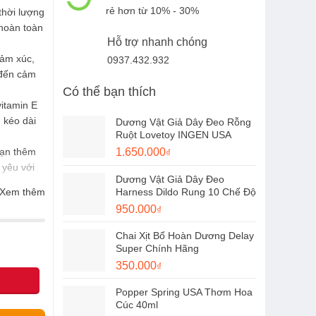
rẻ hơn từ 10% - 30%
thời lượng
 hoàn toàn
Hỗ trợ nhanh chóng
cảm xúc,
0937.432.932
 đến cảm
Có thể bạn thích
itamin E
 kéo dài
Dương Vật Giả Dây Đeo Rỗng
Ruột Lovetoy INGEN USA
Giá
Giá
bạn thêm
1.650.000
₫
gốc
hiện
 yêu với
Dương Vật Giả Dây Đeo
là:
tại
Xem thêm
Harness Dildo Rung 10 Chế Độ
1.900.000₫.
là:
hong độ,
Giá
Giá
950.000
₫
1.650.000₫.
gốc
hiện
Chai Xịt Bổ Hoàn Dương Delay
là:
tại
Super Chính Hãng
1.100.000₫.
là:
Giá
Giá
350.000
₫
950.000₫.
gốc
hiện
Popper Spring USA Thơm Hoa
là:
tại
Cúc 40ml
450.000₫.
là: