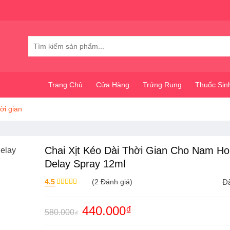
Tìm
kiếm:
Trang Chủ
Cửa Hàng
Trứng Rung
Thuốc Sin
ời gian
Chai Xịt Kéo Dài Thời Gian Cho Nam H
Delay Spray 12ml
4.5
(
2
Đánh giá)
Đã
Được xếp
hạng
4.50
5 sao
Giá
440.000
₫
Giá
580.000
₫
gốc
hiện
là:
tại