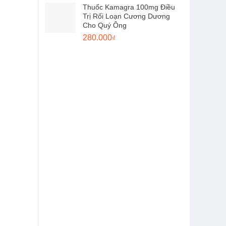
Thuốc Kamagra 100mg Điều
là:
tại
Trị Rối Loạn Cương Dương
150.000₫.
là:
Cho Quý Ông
120.000₫.
Giá
Giá
280.000
₫
gốc
hiện
là:
tại
350.000₫.
là:
280.000₫.