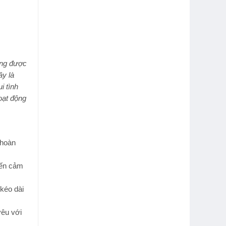
ang được
ây là
i tình
oạt động
 hoàn
đến cảm
kéo dài
yêu với