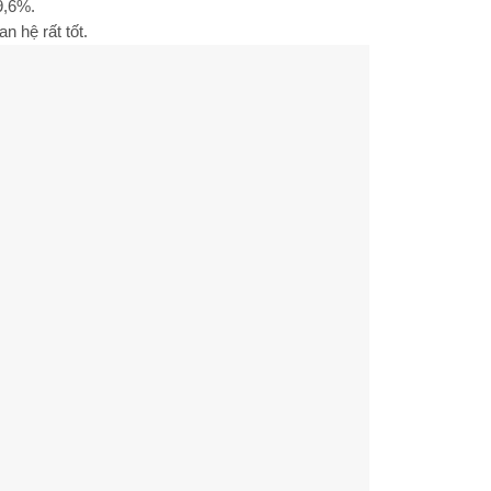
9,6%.
n hệ rất tốt.