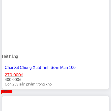
Hết hàng
Chai Xịt Chóng Xuất Tinh Sớm Man 100
270.000
₫
400.000
₫
Giá
Giá
Còn
253
sản phẩm trong kho
gốc
hiện
-22%
là:
tại
400.000₫.
là:
270.000₫.