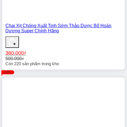
Chai Xịt Chóng Xuất Tinh Sớm Thảo Dược Bổ Hoàn
Dương Super Chính Hãng
380.000
₫
500.000
₫
Giá
Giá
Còn
220
sản phẩm trong kho
gốc
hiện
-18%
là:
tại
500.000₫.
là:
380.000₫.