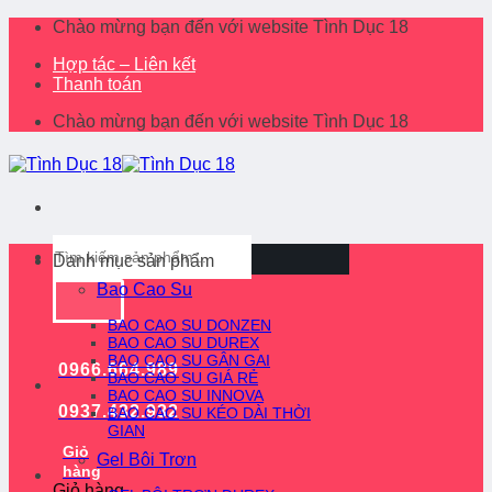
Skip
Chào mừng bạn đến với website Tình Dục 18
to
Hợp tác – Liên kết
content
Thanh toán
Chào mừng bạn đến với website Tình Dục 18
Tìm
Danh mục sản phẩm
kiếm:
Bao Cao Su
BAO CAO SU DONZEN
BAO CAO SU DUREX
BAO CAO SU GÂN GAI
0966.664.989
BAO CAO SU GIÁ RẺ
BAO CAO SU INNOVA
0937.432.932
BAO CAO SU KÉO DÀI THỜI
GIAN
Giỏ
Gel Bôi Trơn
hàng
Giỏ hàng