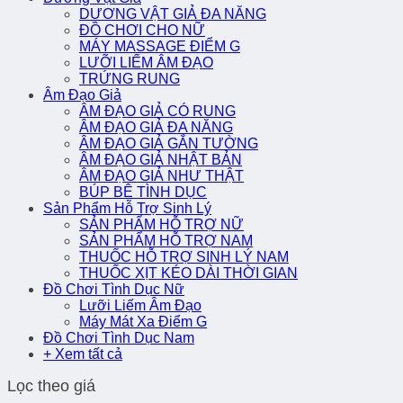
DƯƠNG VẬT GIẢ ĐA NĂNG
ĐỒ CHƠI CHO NỮ
MÁY MASSAGE ĐIỂM G
LƯỠI LIẾM ÂM ĐẠO
TRỨNG RUNG
Âm Đạo Giả
ÂM ĐẠO GIẢ CÓ RUNG
ÂM ĐẠO GIẢ ĐA NĂNG
ÂM ĐẠO GIẢ GẮN TƯỜNG
ÂM ĐẠO GIẢ NHẬT BẢN
ÂM ĐẠO GIẢ NHƯ THẬT
BÚP BÊ TÌNH DỤC
Sản Phẩm Hỗ Trợ Sinh Lý
SẢN PHẨM HỖ TRỢ NỮ
SẢN PHẨM HỖ TRỢ NAM
THUỐC HỖ TRỢ SINH LÝ NAM
THUỐC XỊT KÉO DÀI THỜI GIAN
Đồ Chơi Tình Dục Nữ
Lưỡi Liếm Âm Đạo
Máy Mát Xa Điểm G
Đồ Chơi Tình Dục Nam
+ Xem tất cả
Lọc theo giá