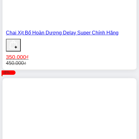
Chai Xịt Bổ Hoàn Dương Delay Super Chính Hãng
350.000
₫
450.000
₫
Giá
Giá
-8%
gốc
hiện
là:
tại
450.000₫.
là:
350.000₫.