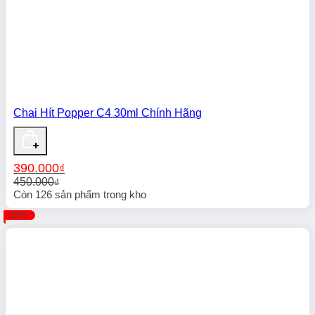
Chai Hít Popper C4 30ml Chính Hãng
390.000
₫
450.000
₫
Giá
Giá
Còn
126
sản phẩm trong kho
gốc
hiện
-12%
là:
tại
450.000₫.
là:
390.000₫.