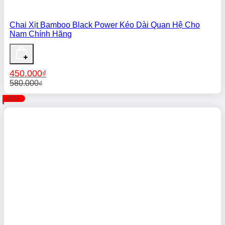
Chai Xịt Bamboo Black Power Kéo Dài Quan Hệ Cho
Nam Chính Hãng
450.000
₫
580.000
₫
Giá
Giá
-22%
gốc
hiện
là:
tại
580.000₫.
là:
450.000₫.