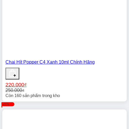
Chai Hít Popper C4 Xanh 10ml Chính Hãng
220.000
₫
250.000
₫
Giá
Giá
Còn
160
sản phẩm trong kho
gốc
hiện
-8%
là:
tại
250.000₫.
là:
220.000₫.