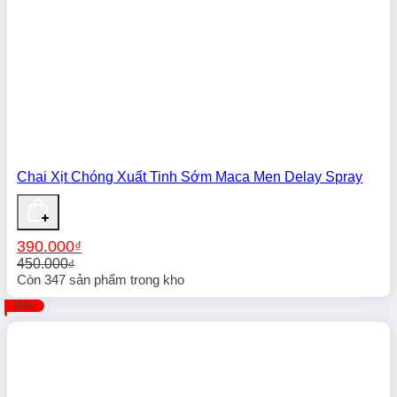
Chai Xịt Chóng Xuất Tinh Sớm Maca Men Delay Spray
390.000
₫
450.000
₫
Giá
Giá
Còn
347
sản phẩm trong kho
gốc
hiện
-33%
là:
tại
450.000₫.
là:
390.000₫.