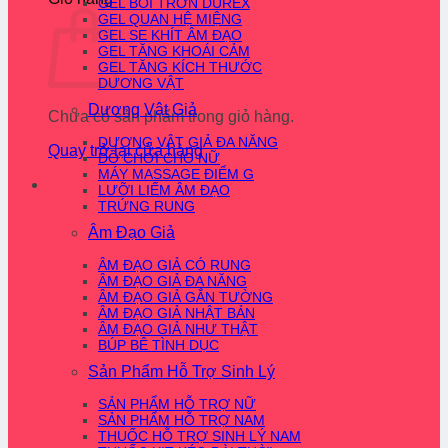
GEL BÔI TRƠN DUREX
GEL QUAN HỆ MIỆNG
GEL SE KHÍT ÂM ĐẠO
GEL TĂNG KHOÁI CẢM
GEL TĂNG KÍCH THƯỚC
DƯƠNG VẬT
Dương Vật Giả
Chưa có sản phẩm trong giỏ hàng.
DƯƠNG VẬT GIẢ ĐA NĂNG
Quay trở lại cửa hàng
ĐỒ CHƠI CHO NỮ
MÁY MASSAGE ĐIỂM G
LƯỠI LIẾM ÂM ĐẠO
TRỨNG RUNG
Âm Đạo Giả
ÂM ĐẠO GIẢ CÓ RUNG
ÂM ĐẠO GIẢ ĐA NĂNG
ÂM ĐẠO GIẢ GẮN TƯỜNG
ÂM ĐẠO GIẢ NHẬT BẢN
ÂM ĐẠO GIẢ NHƯ THẬT
BÚP BÊ TÌNH DỤC
Sản Phẩm Hỗ Trợ Sinh Lý
SẢN PHẨM HỖ TRỢ NỮ
SẢN PHẨM HỖ TRỢ NAM
THUỐC HỖ TRỢ SINH LÝ NAM