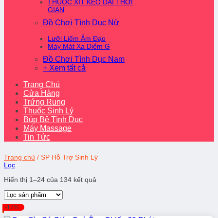
THUỐC XỊT KÉO DÀI THỜI
GIAN
Đồ Chơi Tình Dục Nữ
Lưỡi Liếm Âm Đạo
Máy Mát Xa Điểm G
Đồ Chơi Tình Dục Nam
+ Xem tất cả
Trang Chủ
Cửa Hàng
Trứng Rung
Thuốc Sinh Lý
Búp Bê Tình Dục
Máy Massage
Tin Tức
Trang chủ
/
SP Hỗ Trợ Sinh Lý
Lọc
Hiển thị 1–24 của 134 kết quả
-17%