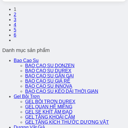
gốc
hiện
là:
tại
1
600.000₫.
là:
2
450.000₫.
3
4
5
6
Danh mục sản phẩm
Bao Cao Su
BAO CAO SU DONZEN
BAO CAO SU DUREX
BAO CAO SU GÂN GAI
BAO CAO SU GIÁ RẺ
BAO CAO SU INNOVA
BAO CAO SU KÉO DÀI THỜI GIAN
Gel Bôi Trơn
GEL BÔI TRƠN DUREX
GEL QUAN HỆ MIỆNG
GEL SE KHÍT ÂM ĐẠO
GEL TĂNG KHOÁI CẢM
GEL TĂNG KÍCH THƯỚC DƯƠNG VẬT
Dương Vật Giả