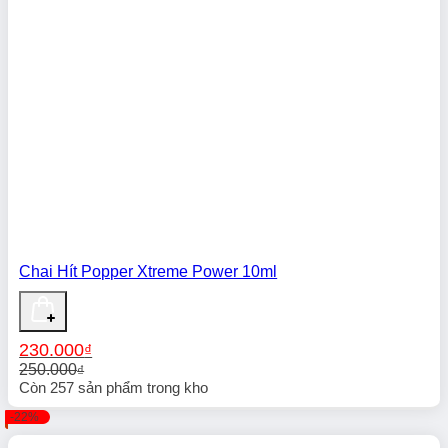
Chai Hít Popper Xtreme Power 10ml
230.000
₫
250.000
₫
Giá
Giá
Còn
257
sản phẩm trong kho
gốc
hiện
-22%
là:
tại
250.000₫.
là: