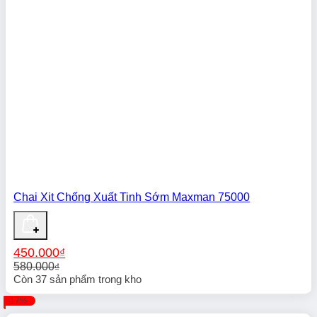
Chai Xit Chống Xuất Tinh Sớm Maxman 75000
450.000
₫
580.000
₫
Giá
Giá
Còn
37
sản phẩm trong kho
gốc
hiện
-17%
là:
tại
580.000₫.
là: