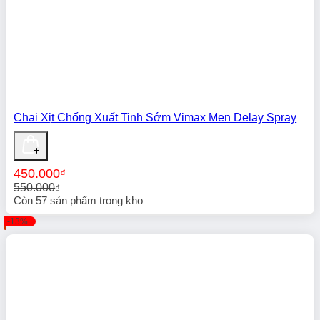
Chai Xịt Chống Xuất Tinh Sớm Vimax Men Delay Spray
450.000
₫
550.000
₫
Giá
Giá
Còn
57
sản phẩm trong kho
gốc
hiện
-13%
là:
tại
550.000₫.
là:
450.000₫.