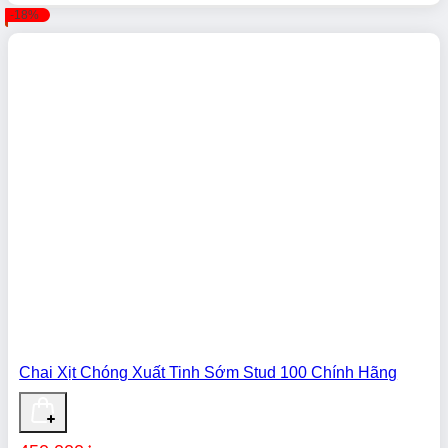
Giá
Giá
-18%
gốc
hiện
là:
tại
300.000₫.
là:
250.000₫.
Chai Xịt Chóng Xuất Tinh Sớm Stud 100 Chính Hãng