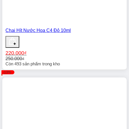
Chai Hít Nước Hoa C4 Đỏ 10ml
220.000
₫
250.000
₫
Giá
Giá
Còn
493
sản phẩm trong kho
gốc
hiện
-13%
là:
tại
250.000₫.
là:
220.000₫.