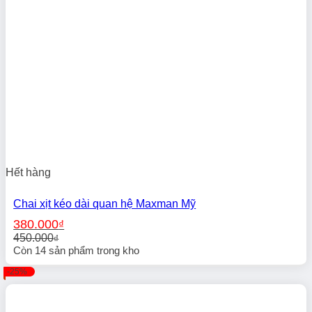
Hết hàng
Chai xịt kéo dài quan hệ Maxman Mỹ
380.000
₫
450.000
₫
Giá
Giá
Còn
14
sản phẩm trong kho
gốc
hiện
-25%
là:
tại
450.000₫.
là:
380.000₫.