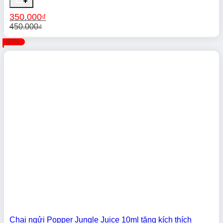
350.000
₫
450.000
₫
Giá
Giá
-12%
gốc
hiện
là:
tại
450.000₫.
là:
350.000₫.
Chai ngửi Popper Jungle Juice 10ml tăng kích thích