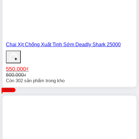
Chai Xịt Chống Xuất Tinh Sớm Deadly Shark 25000
550.000
₫
600.000
₫
Giá
Giá
Còn
302
sản phẩm trong kho
gốc
hiện
-13%
là:
tại
600.000₫.
là:
550.000₫.