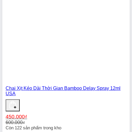
Chai Xịt Kéo Dài Thời Gian Bamboo Delay Spray 12ml
USA
450.000
₫
600.000
₫
Giá
Giá
Còn
122
sản phẩm trong kho