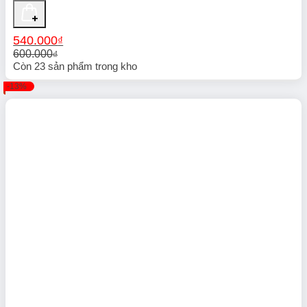
540.000
₫
600.000
₫
Giá
Giá
Còn
23
sản phẩm trong kho
gốc
hiện
-13%
là:
tại
600.000₫.
là:
540.000₫.