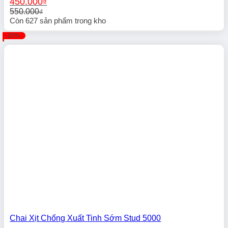
450.000
₫
550.000
₫
Giá
Giá
Còn
627
sản phẩm trong kho
gốc
hiện
-10%
là:
tại
550.000₫.
là:
450.000₫.
Chai Xịt Chống Xuất Tinh Sớm Stud 5000