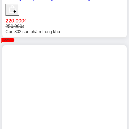
220.000
₫
250.000
₫
Giá
Giá
Còn
302
sản phẩm trong kho
gốc
hiện
-22%
là:
tại
250.000₫.
là:
220.000₫.