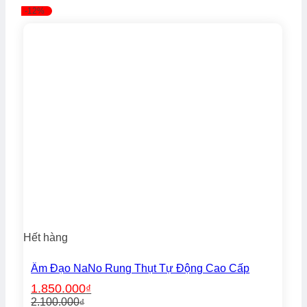
7.200.000₫.
là:
-12%
2.500.000₫.
Hết hàng
Âm Đạo NaNo Rung Thụt Tự Động Cao Cấp
1.850.000
₫
2.100.000
₫