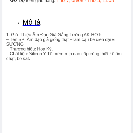
Dự kiến giao hàng:
Thứ 7, 08/08
-
Thứ 3, 11/08
Mô tả
1. Giới Thiệu Âm Đạo Giả Gắng Tường AK-HOT:
– Tên SP: Âm đạo giả giống thật – làm cậu bé điên dại vì
SƯỚNG
– Thương hiệu: Hoa Kỳ.
– Chất liệu: Silicon Y Tế mềm mịn cao cấp cùng thiết kế ôm
chặt, bó sát.