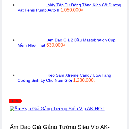
Máy Tập Tự Động Tăng Kích Cỡ Dương
Giá
Giá
1.050.000
Vật Penis Pump Auto II
₫
gốc
hiện
là:
tại
1.300.000₫.
là:
1.050.000₫.
Âm Đạo Giả 2 Đầu Mastubration Cup
Giá
Giá
630.000
Mềm Như Thật
₫
gốc
hiện
là:
tại
750.000₫.
là:
630.000₫.
Kẹo Sâm Xtreme Candy USA Tăng
Giá
Giá
1.280.000
Cường Sinh Lý Cho Nam Giới
₫
gốc
hiện
là:
tại
1.450.000₫.
là:
1.280.000₫.
-18%
Âm Đạo Giả Gắng Tường Siêu Vip AK-