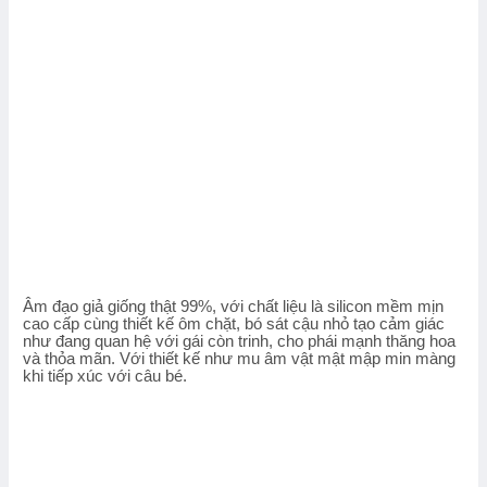
Âm đạo giả giống thật 99%, với chất liệu là silicon mềm mịn
cao cấp cùng thiết kế ôm chặt, bó sát cậu nhỏ tạo cảm giác
như đang quan hệ với gái còn trinh, cho phái mạnh thăng hoa
và thỏa mãn. Với thiết kế như mu âm vật mật mập min màng
khi tiếp xúc với câu bé.