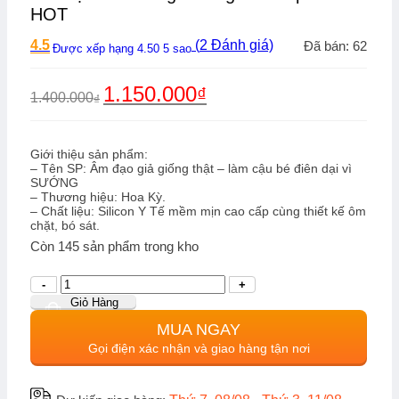
HOT
4.5
(
2
Đánh giá)
Đã bán: 62
Được xếp hạng
4.50
5 sao
Giá
Giá
1.150.000
₫
1.400.000
₫
gốc
hiện
là:
tại
1.400.000₫.
là:
1.150.000₫.
Giới thiệu sản phẩm:
– Tên SP: Âm đạo giả giống thật – làm cậu bé điên dại vì
SƯỚNG
– Thương hiệu: Hoa Kỳ.
– Chất liệu: Silicon Y Tế mềm mịn cao cấp cùng thiết kế ôm
chặt, bó sát.
Còn
145
sản phẩm trong kho
Số
lượng
Giỏ Hàng
MUA NGAY
Gọi điện xác nhận và giao hàng tận nơi