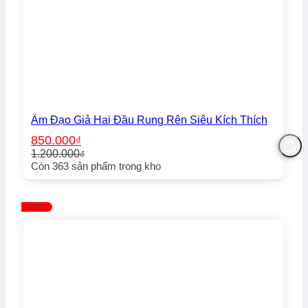
Âm Đạo Giả Hai Đầu Rung Rên Siêu Kích Thích
850.000
₫
1.200.000
₫
Giá
Giá
Còn
363
sản phẩm trong kho
gốc
hiện
là:
tại
1.200.000₫.
là:
-11%
850.000₫.