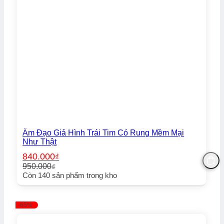
Âm Đạo Giả Hình Trái Tim Có Rung Mềm Mại
Như Thật
840.000
₫
950.000
₫
Giá
Giá
Còn
140
sản phẩm trong kho
gốc
hiện
là:
tại
950.000₫.
là:
-65%
840.000₫.