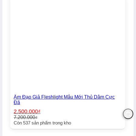
Âm Đạo Giả Fleshlight Mẫu Mới Thủ Dâm Cực
Đã
2.500.000
₫
7.200.000
₫
Giá
Giá
Còn
537
sản phẩm trong kho
gốc
hiện
là:
tại