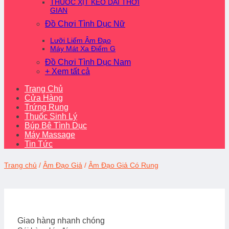
THUỐC XỊT KÉO DÀI THỜI
GIAN
Đồ Chơi Tình Dục Nữ
Lưỡi Liếm Âm Đạo
Máy Mát Xa Điểm G
Đồ Chơi Tình Dục Nam
+ Xem tất cả
Trang Chủ
Cửa Hàng
Trứng Rung
Thuốc Sinh Lý
Búp Bê Tình Dục
Máy Massage
Tin Tức
Trang chủ
/
Âm Đạo Giả
/
Âm Đạo Giả Có Rung
Giao hàng nhanh chóng