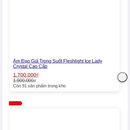
Âm Đạo Giả Trong Suốt Fleshlight Ice Lady
Crystal Cao Cấp
1.700.000
₫
1.900.000
₫
Giá
Giá
Còn
91
sản phẩm trong kho
gốc
hiện
là:
tại
1.900.000₫.
là:
-12%
1.700.000₫.