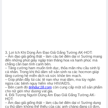
3. Lợi Ich Khi Dùng Âm Đạo Giả Gắng Tường AK-HOT:
– Âm đạo giả giống thật – làm cậu bé điên dại vì Sướng mang
đến những phút giây ngập tràn thăng hoa và hạnh phúc mà
chẳng cần bạn tình cạnh bên.
– Tăng cường ham muốn tình dục, thỏa mãn nhu cầu sinh lý
cá nhân. Trong khi thủ dâm sẽ sản sinh ra các hocmon giúp
tăng cường hệ miễn dịch và sức khỏe tim mạch.
– Góp phần đẩy lùi các tệ nạn như mại dâm, ma tùy ngăn
ngừa các bệnh nguy hiểm như HIV/AIDS.
– Bên cạnh đó
tinhduc18.com
còn cung cấp một số sản phẩm
cho nữ giới như duong vat gia.
4. Đối Tượng Người Dùng Âm Đạo Giả Gắng Tường AK-
HOT:
– Âm đạo giả giống thật – làm cậu bé điên dại vì Sướng dụng
cụ thủ dâm không thể thiếu của các anh chàng đang cô đơn,