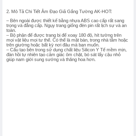
2. Mô Tả Chi Tiết Âm Đạo Giả Gắng Tường AK-HOT:
– Bên ngoài được thiết kế bằng nhựa ABS cao cấp rất sang
trọng và đẳng cấp. Ngụy trang giống đèn pin rất lịch sự và an
toàn.
– Bộ phận đế được trang bị đế xoay 180 độ, hít tường trên
mọi vật liệu mọi tư thế. Có thể là mặt bàn, trong nhà tắm hoặc
trên giường hoặc bất kỳ nơi đâu mà bạn muốn.
– Cấu tạo bên trong sử dụng chất liệu Silicon Y Tế mềm mịn,
đàn hồi tự nhiên tạo cảm giác ôm chặt, bó sát lấy cậu nhỏ
giúp nam giới sung sướng và thăng hoa hơn.