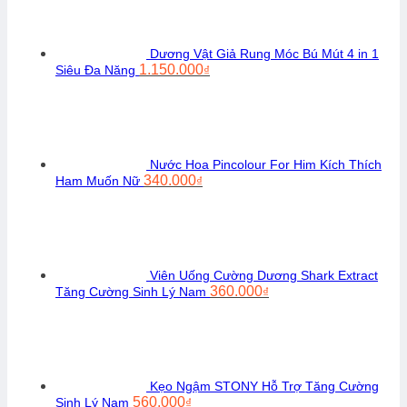
Dương Vật Giả Rung Móc Bú Mút 4 in 1
Giá
Giá
1.150.000
Siêu Đa Năng
₫
gốc
hiện
là:
tại
1.300.000₫.
là:
1.150.000₫.
Nước Hoa Pincolour For Him Kích Thích
Giá
Giá
340.000
Ham Muốn Nữ
₫
gốc
hiện
là:
tại
450.000₫.
là:
340.000₫.
Viên Uống Cường Dương Shark Extract
Giá
Giá
360.000
Tăng Cường Sinh Lý Nam
₫
gốc
hiện
là:
tại
480.000₫.
là:
360.000₫.
Kẹo Ngậm STONY Hỗ Trợ Tăng Cường
Giá
Giá
560.000
Sinh Lý Nam
₫