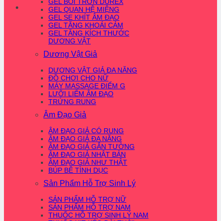
GEL BÔI TRƠN DUREX
GEL QUAN HỆ MIỆNG
GEL SE KHÍT ÂM ĐẠO
GEL TĂNG KHOÁI CẢM
GEL TĂNG KÍCH THƯỚC
DƯƠNG VẬT
Dương Vật Giả
DƯƠNG VẬT GIẢ ĐA NĂNG
ĐỒ CHƠI CHO NỮ
MÁY MASSAGE ĐIỂM G
LƯỠI LIẾM ÂM ĐẠO
TRỨNG RUNG
Âm Đạo Giả
ÂM ĐẠO GIẢ CÓ RUNG
ÂM ĐẠO GIẢ ĐA NĂNG
ÂM ĐẠO GIẢ GẮN TƯỜNG
ÂM ĐẠO GIẢ NHẬT BẢN
ÂM ĐẠO GIẢ NHƯ THẬT
BÚP BÊ TÌNH DỤC
Sản Phẩm Hỗ Trợ Sinh Lý
SẢN PHẨM HỖ TRỢ NỮ
SẢN PHẨM HỖ TRỢ NAM
THUỐC HỖ TRỢ SINH LÝ NAM