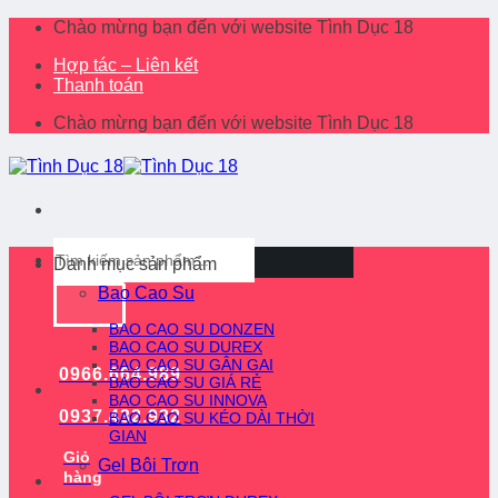
Skip
Chào mừng bạn đến với website Tình Dục 18
to
Hợp tác – Liên kết
content
Thanh toán
Chào mừng bạn đến với website Tình Dục 18
Tìm
Danh mục sản phẩm
kiếm:
Bao Cao Su
BAO CAO SU DONZEN
BAO CAO SU DUREX
BAO CAO SU GÂN GAI
0966.664.989
BAO CAO SU GIÁ RẺ
BAO CAO SU INNOVA
0937.432.932
BAO CAO SU KÉO DÀI THỜI
GIAN
Giỏ
Gel Bôi Trơn
hàng