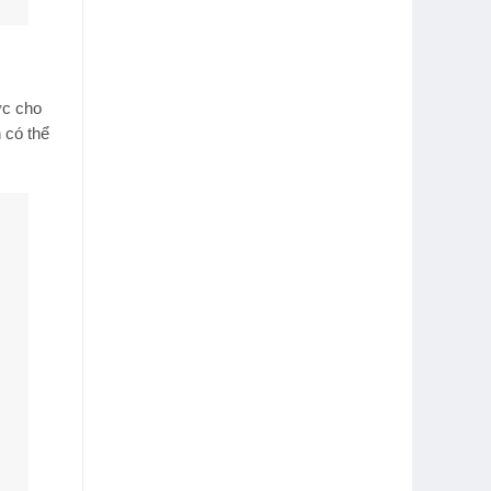
ớc cho
có thể