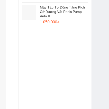
gốc
hiện
Máy Tập Tự Động Tăng Kích
là:
tại
Cỡ Dương Vật Penis Pump
1.500.000₫.
là:
Auto II
1.350.000₫.
Giá
Giá
1.050.000
₫
gốc
hiện
là:
tại
1.300.000₫.
là:
1.050.000₫.