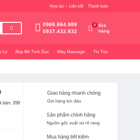
Hợp tác – Liên kết
Thanh toán
0966.664.989
Giỏ
hàng
0937.432.932
h Lý
Búp Bê Tình Dục
Máy Massage
Tin Tức
n
Giao hàng nhanh chóng
Gói hàng kín đáo
 bán: 398
Sản phẩm chính hãng
Nguồn gốc xuất xứ rõ ràng
Mua hàng tiết kiệm