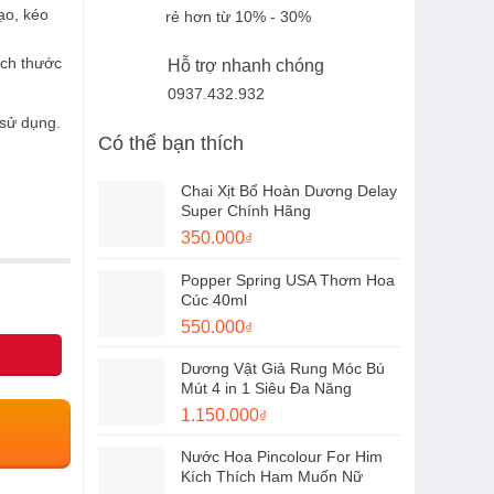
ạo
, kéo
rẻ hơn từ 10% - 30%
́ch thước
Hỗ trợ nhanh chóng
0937.432.932
sử dụng.
Có thể bạn thích
Chai Xịt Bổ Hoàn Dương Delay
Super Chính Hãng
Giá
Giá
350.000
₫
gốc
hiện
Popper Spring USA Thơm Hoa
là:
tại
Cúc 40ml
450.000₫.
là:
Giá
Giá
550.000
₫
350.000₫.
gốc
hiện
Dương Vật Giả Rung Móc Bú
là:
tại
Mút 4 in 1 Siêu Đa Năng
650.000₫.
là:
Giá
Giá
1.150.000
₫
550.000₫.
gốc
hiện
Nước Hoa Pincolour For Him
là:
tại
Kích Thích Ham Muốn Nữ
1.300.000₫.
là: