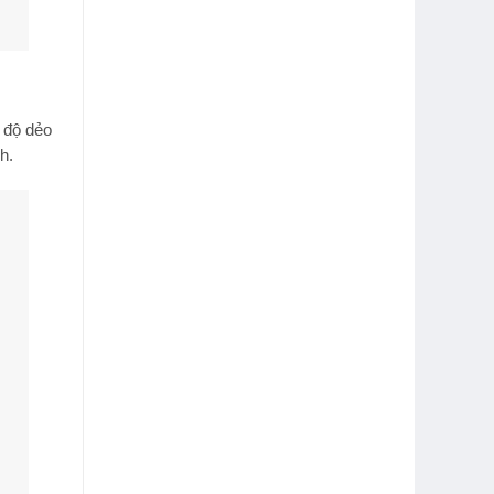
 độ dẻo
h.