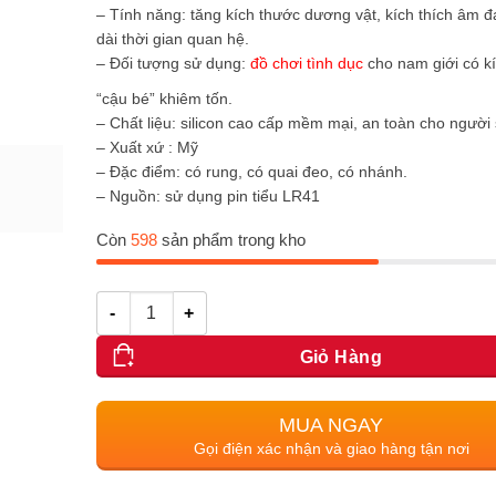
– Tính năng: tăng kích thước dương vật,
kích thích âm đ
dài thời gian quan hệ.
– Đối tượng sử dụng:
đồ chơi tình dục
cho nam giới có ki
“cậu bé” khiêm tốn.
– Chất liệu: silicon cao cấp mềm mại, an toàn cho người 
– Xuất xứ : Mỹ
– Đặc điểm: có rung, có quai đeo, có nhánh.
– Nguồn: sử dụng pin tiểu LR41
Còn
598
sản phẩm trong kho
Số lượng
Giỏ Hàng
MUA NGAY
Gọi điện xác nhận và giao hàng tận nơi