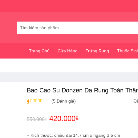
Tìm
kiếm:
Trang Chủ
Cửa Hàng
Trứng Rung
Thuốc Sin
Bao Cao Su Donzen Da Rung Toàn Thâ
4
(
5
Đánh giá)
Đã
Được xếp
hạng
4.00
5
Giá
420.000
₫
Giá
sao
550.000
₫
gốc
hiện
là:
tại
550.000₫.
là:
– Kích thước: chiều dài 14.7 cm x ngang 3.6 cm
420.000₫.