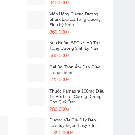
Giá
Giá
340.000
₫
1.150.000₫.
gốc
hiện
Viên Uống Cường Dương
là:
tại
Shark Extract Tăng Cường
450.000₫.
là:
Sinh Lý Nam
340.000₫.
Giá
Giá
360.000
₫
gốc
hiện
Kẹo Ngậm STONY Hỗ Trợ
là:
tại
Tăng Cường Sinh Lý Nam
480.000₫.
là:
Giá
Giá
560.000
₫
360.000₫.
gốc
hiện
Gel Bôi Trơn Âm Đạo Oleo
là:
tại
Lampo 50ml
720.000₫.
là:
Giá
Giá
120.000
₫
560.000₫.
gốc
hiện
Thuốc Kamagra 100mg Điều
là:
tại
Trị Rối Loạn Cương Dương
150.000₫.
là:
Cho Quý Ông
120.000₫.
Giá
Giá
280.000
₫
gốc
hiện
Dương Vật Giả Dây Đeo
là:
tại
Lovetoy Ingen Easy 2 In 1
350.000₫.
là:
Giá
Giá
1.350.000
₫
280.000₫.