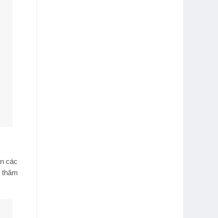
n các
hi thâm