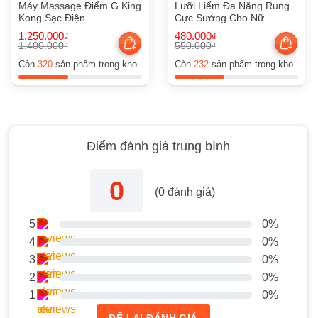
Máy Massage Điểm G King
Lưỡi Liếm Đa Năng Rung
Kong Sạc Điện
Cực Sướng Cho Nữ
1.250.000
480.000
₫
₫
1.400.000
550.000
₫
₫
Giá
Giá
Giá
Giá
gốc
hiện
gốc
hiện
Còn
320
sản phẩm trong kho
Còn
232
sản phẩm trong kho
là:
tại
là:
tại
1.400.000₫.
là:
550.000₫.
là:
1.250.000₫.
480.000₫.
Điểm đánh giá trung bình
0
(
0
đánh giá)
5
0%
4
0%
3
0%
2
0%
1
0%
ĐỂ LẠI ĐÁNH GIÁ