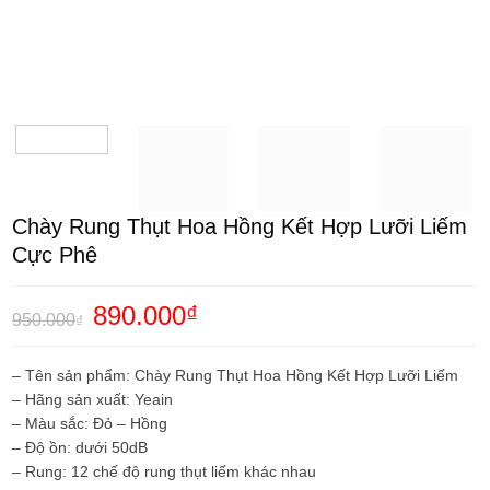
Chày Rung Thụt Hoa Hồng Kết Hợp Lưỡi Liếm
Cực Phê
Giá
890.000
₫
Giá
950.000
₫
gốc
hiện
là:
tại
950.000₫.
là:
– Tên sản phẩm: Chày Rung Thụt Hoa Hồng Kết Hợp Lưỡi Liếm
890.000₫.
– Hãng sản xuất: Yeain
– Màu sắc: Đỏ – Hồng
– Độ ồn: dưới 50dB
– Rung: 12 chế độ rung thụt liếm khác nhau