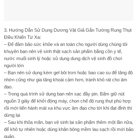
3. Hướng Dẫn Sử Dụng Dương Vật Giả Gắn Tường Rung Thụt
Điều Khiển Từ Xa:
– Để đảm bảo sức khỏe và an toàn cho người dùng chúng tôi
khuyên bạn nên vệ sinh thật sạch sản phẩm bằng cồn y tế,
nước muối sinh lý hoặc sử dụng dung dịch vệ sinh đồ chơi
người lớn
– Bạn nên sử dụng kèm gel bôi trơn hoặc bao cao su để tăng độ
nhờn cũng như gia tăng khoái cảm hơn, tránh khô rát cho âm
đạo.
– Trong quá trình sử dụng bạn nên sạc đầy pin. Bấm giữ nút
nguồn 3 giây để khởi động máy, chọn chế độ rung thụt phù hợp
rồi mới tiến hành mát xa khu vực âm đạo cho tới khi đạt đỉnh thì
dừng lại
– Sau khi thỏa mãn, bạn vệ sinh lại sản phẩm thêm một lần nữa,
để khô tự nhiên hoặc dùng khăn bông mềm lau sạch rồi mới bảo
quản.