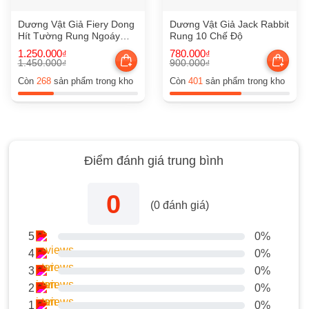
Dương Vật Giả Fiery Dong
Dương Vật Giả Jack Rabbit
Hít Tường Rung Ngoáy
Rung 10 Chế Độ
Phát Nhiệt
1.250.000
780.000
₫
₫
1.450.000
900.000
₫
₫
Giá
Giá
Giá
Giá
gốc
hiện
gốc
hiện
Còn
268
sản phẩm trong kho
Còn
401
sản phẩm trong kho
là:
tại
là:
tại
1.450.000₫.
là:
900.000₫.
là:
1.250.000₫.
780.000₫.
Điểm đánh giá trung bình
0
(
0
đánh giá)
5
0%
4
0%
3
0%
2
0%
1
0%