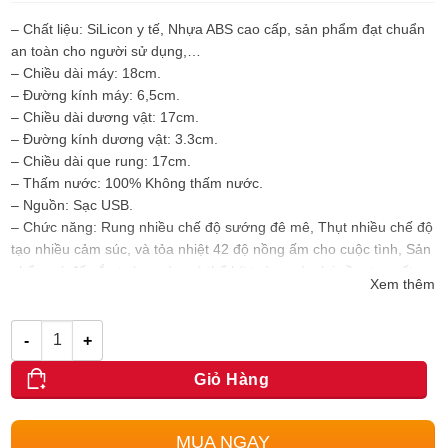
là:
tại
1.500.000₫.
là:
– Chất liệu: SiLicon y tế, Nhựa ABS cao cấp, sản phẩm đạt chuẩn
1.350.000₫.
an toàn cho người sử dụng,…
– Chiều dài máy: 18cm.
– Đường kính máy: 6,5cm.
– Chiều dài dương vật: 17cm.
– Đường kính dương vật: 3.3cm.
– Chiều dài que rung: 17cm.
– Thấm nước: 100% Không thấm nước.
– Nguồn: Sạc USB.
– Chức năng: Rung nhiều chế độ sướng đê mê, Thụt nhiều chế độ
tạo nhiều cảm súc, và tỏa nhiệt 42 độ nồng ấm cho cuộc tình, Sản
phẩm có đế gắn tường vừa có thể hít tường vừa lại cầm tay, rất
Xem thêm
tiện lợi.
– Tính năng: Giải tỏa nhu cầu sinh lý cho chị em phụ nữ, hỗ trợ
Số lượng
màn dạo đầu cho các chàng trai muốn chinh phục chị em khó tính,
…
Giỏ Hàng
MUA NGAY