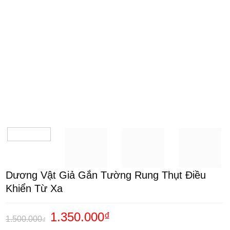
Dương Vật Giả Gắn Tường Rung Thụt Điều
Khiển Từ Xa
Giá
1.350.000
₫
Giá
1.500.000
₫
gốc
hiện