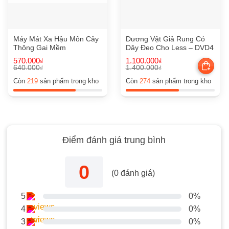
Máy Mát Xa Hậu Môn Cây
Dương Vật Giả Rung Có
Thông Gai Mềm
Dây Đeo Cho Less – DVD4
570.000
1.100.000
₫
₫
640.000
1.400.000
₫
₫
Giá
Giá
Giá
Giá
gốc
hiện
gốc
hiện
Còn
219
sản phẩm trong kho
Còn
274
sản phẩm trong kho
là:
tại
là:
tại
640.000₫.
là:
1.400.000₫.
là:
570.000₫.
1.100.000₫.
Điểm đánh giá trung bình
0
(
0
đánh giá)
5
0%
4
0%
3
0%