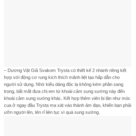
– Dương Vật Giả Svakom Trysta có thiết kế 2 nhánh riêng kết
hợp với động cơ rung kích thích mãnh liệt tạo hấp dẫn cho
người sử dụng. Nhờ kiểu dáng độc lạ không kém phần sang
trọng, bắt mắt đưa chị em từ khoái cảm sung sướng này đến
khoái cảm sung sướng khác. Kết hợp thêm viên bi lăn như móc
cua ở ngay đầu Trysta ma xát vào thành âm đạo, khiến bạn phải
ưỡn người lên, tên rỉ liên tục vì quá sung sướng.