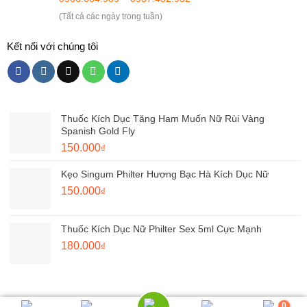
(Tất cả các ngày trong tuần)
Kết nối với chúng tôi
Thuốc Kích Dục Tăng Ham Muốn Nữ Rùi Vàng
Spanish Gold Fly
Giá
Giá
150.000
₫
gốc
hiện
Kẹo Singum Philter Hương Bạc Hà Kích Dục Nữ
là:
tại
180.000₫.
Giá
là:
Giá
150.000
₫
gốc
150.000₫.
hiện
là:
tại
Thuốc Kích Dục Nữ Philter Sex 5ml Cực Mạnh
220.000₫.
là:
Giá
Giá
180.000
₫
150.000₫.
gốc
hiện
là:
tại
250.000₫.
là:
180.000₫.
0