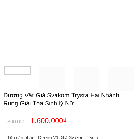
Dương Vật Giả Svakom Trysta Hai Nhánh
Rung Giải Tỏa Sinh lý Nữ
Giá
1.600.000
₫
Giá
1.800.000
₫
gốc
hiện
là:
tại
1.800.000₫.
là:
– Tên sản phẩm: Dương Vật Giả Svakom Trysta
1.600.000₫.