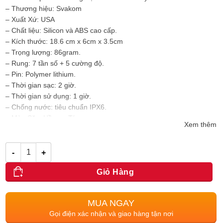
– Thương hiệu: Svakom
– Xuất Xứ: USA
– Chất liệu: Silicon và ABS cao cấp.
– Kích thước: 18.6 cm x 6cm x 3.5cm
– Trọng lượng: 86gram.
– Rung: 7 tần số + 5 cường độ.
– Pin: Polymer lithium.
– Thời gian sạc: 2 giờ.
– Thời gian sử dụng: 1 giờ.
– Chống nước: tiêu chuẩn IPX6.
– Màu Săc: Hồng – Tím
Xem thêm
– kích thích và massage điểm G, hỗ trợ quan hệ tình dục ở cửa
sau đạt nhiều khoái cảm hơn.
Số lượng
Giỏ Hàng
MUA NGAY
Gọi điện xác nhận và giao hàng tận nơi