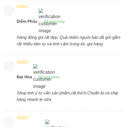
Được xếp
hạng
4
5
sao
Diễm Phúc
Đã mua hàng
Hàng đóng gói rất đẹp. Quả nhiên người bán đã gửi gắm
rất nhiều tâm tư và tình cảm trong lúc gói hàng
Được xếp
hạng
5
5
sao
Ðạt Hòa
Đã mua hàng
Shop tinh ý tư vấn sản phẩm,rất thích.Chuẩn bị và ship
hàng nhanh lẹ nữa
Được xếp
hạng
4
5