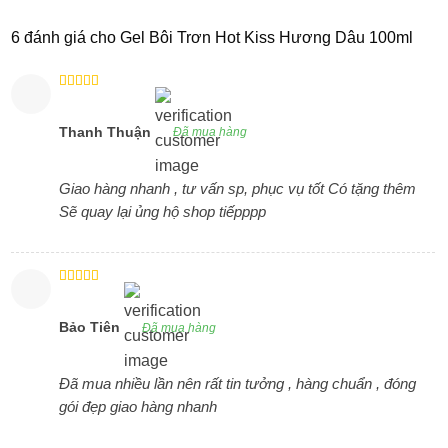
6 đánh giá cho
Gel Bôi Trơn Hot Kiss Hương Dâu 100ml
Được xếp
hạng
4
5
sao
Thanh Thuận
Đã mua hàng
Giao hàng nhanh , tư vấn sp, phục vụ tốt Có tặng thêm
Sẽ quay lại ủng hộ shop tiếpppp
Được xếp
hạng
4
5
sao
Bảo Tiên
Đã mua hàng
Đã mua nhiều lần nên rất tin tưởng , hàng chuẩn , đóng
gói đẹp giao hàng nhanh