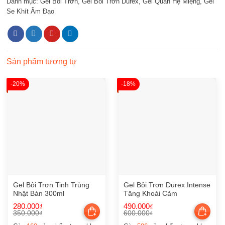
Danh mục:
Gel Bôi Trơn
,
Gel Bôi Trơn Durex
,
Gel Quan Hệ Miệng
,
Gel
Se Khít Âm Đạo
Sản phẩm tương tự
-20%
-18%
Gel Bôi Trơn Tinh Trùng
Gel Bôi Trơn Durex Intense
Nhật Bản 300ml
Tăng Khoái Cảm
280.000
490.000
₫
₫
350.000
600.000
₫
₫
Giá
Giá
Giá
Giá