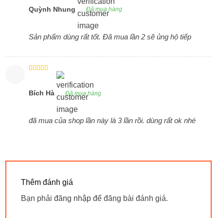
sao
Quỳnh Nhung
Đã mua hàng
Sản phẩm dùng rất tốt. Đã mua lần 2 sẽ ủng hộ tiếp
Được xếp
hạng
5
5
sao
Bích Hà
Đã mua hàng
đã mua của shop lần này là 3 lần rồi. dùng rất ok nhé
Thêm đánh giá
Bạn phải
đăng nhập
để đăng bài đánh giá.