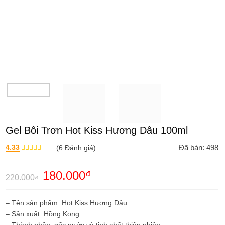
Gel Bôi Trơn Hot Kiss Hương Dâu 100ml
4.33
(
6
Đánh giá)
Đã bán: 498
Được xếp
hạng
4.33
5 sao
Giá
180.000
₫
Giá
220.000
₫
gốc
hiện
là:
tại
220.000₫.
là:
– Tên sản phẩm: Hot Kiss Hương Dâu
180.000₫.
– Sản xuất: Hồng Kong