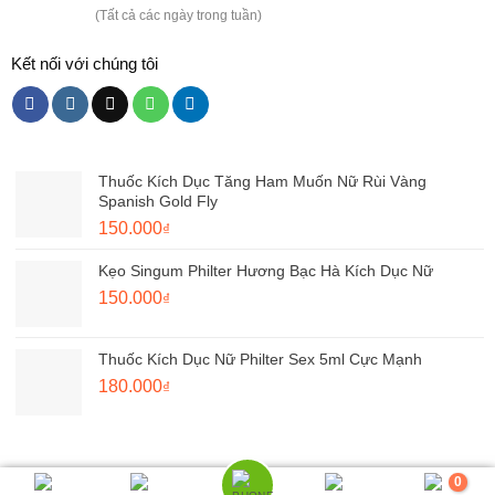
(Tất cả các ngày trong tuần)
Kết nối với chúng tôi
Thuốc Kích Dục Tăng Ham Muốn Nữ Rùi Vàng
Spanish Gold Fly
Giá
Giá
150.000
₫
gốc
hiện
Kẹo Singum Philter Hương Bạc Hà Kích Dục Nữ
là:
tại
180.000₫.
Giá
là:
Giá
150.000
₫
gốc
150.000₫.
hiện
là:
tại
Thuốc Kích Dục Nữ Philter Sex 5ml Cực Mạnh
220.000₫.
là:
Giá
Giá
180.000
₫
150.000₫.
gốc
hiện
là:
tại
250.000₫.
là:
180.000₫.
0