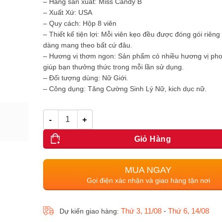
– Hãng sản xuất: Miss Candy B
– Xuất Xứ: USA
– Quy cách: Hộp 8 viên
– Thiết kế tiện lợi: Mỗi viên kẹo đều được đóng gói riêng 
dàng mang theo bất cứ đâu.
– Hương vị thơm ngon: Sản phẩm có nhiều hương vị pho
giúp bạn thưởng thức trong mỗi lần sử dụng.
– Đối tượng dùng: Nữ Giới.
– Công dụng: Tăng Cường Sinh Lý Nữ, kich dục nữ.
Số lượng
Giỏ Hàng
MUA NGAY
Gọi điện xác nhận và giao hàng tận nơi
Thứ 3, 11/08
-
Thứ 6, 14/08
Dự kiến giao hàng: