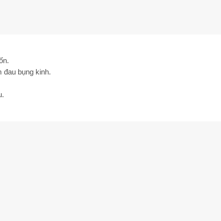
ốn.
m đau bụng kinh.
u.