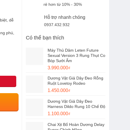
rẻ hơn từ 10% - 30%
Hỗ trợ nhanh chóng
biệt, dễ
0937.432.932
ng phú,
Có thể bạn thích
Máy Thủ Dâm Leten Future
Sexual Version 3 Rung Thụt Co
Bóp Sưởi Ấm
Giá
Giá
3.990.000
₫
gốc
hiện
Dương Vật Giả Dây Đeo Rỗng
là:
tại
Ruột Lovetoy Rodeo
4.400.000₫.
là:
Giá
Giá
1.450.000
₫
3.990.000₫.
gốc
hiện
Dương Vật Giả Dây Đeo
là:
tại
Harness Dildo Rung 10 Chế Độ
1.650.000₫.
là:
Giá
Giá
1.100.000
₫
1.450.000₫.
gốc
hiện
Chai Xịt Bổ Hoàn Dương Delay
là:
tại
Super Chính Hãng