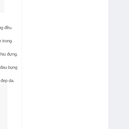
ng đều.
 trong
hịu đựng.
 đau bụng
 đẹp da.