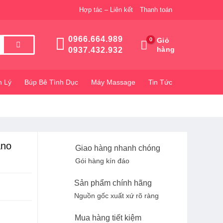
Hợp tác – Liên kết
Thanh toán
0966.664.989
Giỏ
hàng
0937.432.932
h Lý
Búp Bê Tình Dục
Máy Massage
Tin Tức
ano
Giao hàng nhanh chóng
Gói hàng kín đáo
Sản phẩm chính hãng
Nguồn gốc xuất xứ rõ ràng
Mua hàng tiết kiệm