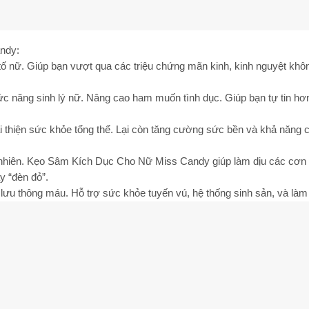
ndy:
tố nữ. Giúp bạn vượt qua các triệu chứng mãn kinh, kinh nguyệt khô
c năng sinh lý nữ. Nâng cao ham muốn tình dục. Giúp bạn tự tin hơn
thiện sức khỏe tổng thể. Lại còn tăng cường sức bền và khả năng c
 nhiên. Kẹo Sâm Kích Dục Cho Nữ Miss Candy giúp làm dịu các cơn
y “đèn đỏ”.
ưu thông máu. Hỗ trợ sức khỏe tuyến vú, hệ thống sinh sản, và làm