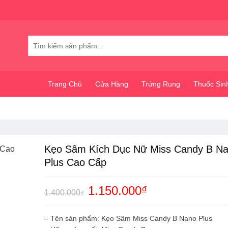
Tìm
kiếm:
Trang Chủ
Cửa Hàng
Trứng Rung
Thuốc Sin
Kẹo Sâm Kích Dục Nữ Miss Candy B N
Plus Cao Cấp
Giá
1.150.000
₫
Giá
1.400.000
₫
gốc
hiện
là:
tại
1.400.000₫.
là:
– Tên sản phẩm: Kẹo Sâm Miss Candy B Nano Plus
1.150.000₫.