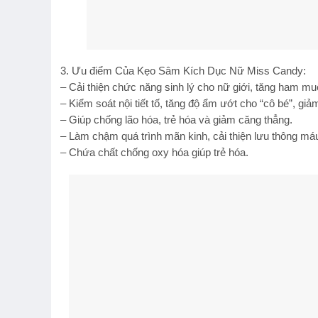
3. Ưu điểm Của Kẹo Sâm Kích Dục Nữ Miss Candy:
– Cải thiện chức năng sinh lý cho nữ giới, tăng ham mu
– Kiểm soát nội tiết tố, tăng độ ẩm ướt cho “cô bé”, giả
– Giúp chống lão hóa, trẻ hóa và giảm căng thẳng.
– Làm chậm quá trình mãn kinh, cải thiện lưu thông má
– Chứa chất chống oxy hóa giúp trẻ hóa.