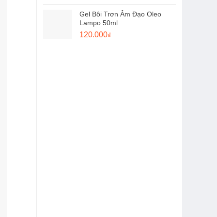
gốc
hiện
Gel Bôi Trơn Âm Đạo Oleo
là:
tại
Lampo 50ml
720.000₫.
là:
Giá
Giá
120.000
₫
560.000₫.
gốc
hiện
là:
tại
150.000₫.
là:
120.000₫.