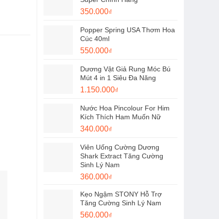
1.250.000₫.
là:
Giá
Giá
350.000
₫
1.100.000₫.
gốc
hiện
Popper Spring USA Thơm Hoa
là:
tại
Cúc 40ml
450.000₫.
là:
Giá
Giá
550.000
₫
350.000₫.
gốc
hiện
Dương Vật Giả Rung Móc Bú
là:
tại
Mút 4 in 1 Siêu Đa Năng
650.000₫.
là:
Giá
Giá
1.150.000
₫
550.000₫.
gốc
hiện
Nước Hoa Pincolour For Him
là:
tại
Kích Thích Ham Muốn Nữ
1.300.000₫.
là:
Giá
Giá
340.000
₫
1.150.000₫.
gốc
hiện
Viên Uống Cường Dương
là:
tại
Shark Extract Tăng Cường
450.000₫.
là:
Sinh Lý Nam
340.000₫.
Giá
Giá
360.000
₫
gốc
hiện
Kẹo Ngậm STONY Hỗ Trợ
là:
tại
Tăng Cường Sinh Lý Nam
480.000₫.
là:
Giá
Giá
560.000
₫
360.000₫.