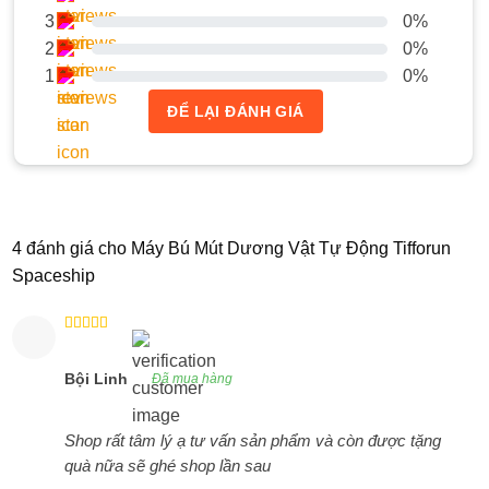
3
0%
2
0%
1
0%
ĐỂ LẠI ĐÁNH GIÁ
4 đánh giá cho
Máy Bú Mút Dương Vật Tự Động Tifforun
Spaceship
Được xếp
hạng
5
5
sao
Bội Linh
Đã mua hàng
Shop rất tâm lý ạ tư vấn sản phẩm và còn được tặng
quà nữa sẽ ghé shop lần sau