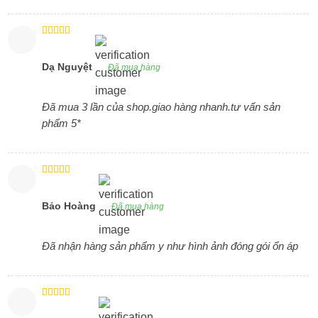
Được xếp
hạng
5
5
sao
Dạ Nguyệt
Đã mua hàng
Đã mua 3 lần của shop.giao hàng nhanh.tư vấn sản
phẩm 5*
Được xếp
hạng
4
5
sao
Bảo Hoàng
Đã mua hàng
Đã nhận hàng sản phẩm y như hình ảnh đóng gói ổn áp
Được xếp
hạng
5
5