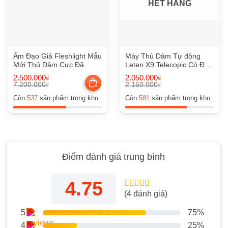
HẾT HÀNG
Âm Đạo Giả Fleshlight Mẫu
Máy Thủ Dâm Tự động
Mới Thủ Dâm Cực Đã
Leten X9 Telecopic Có Đế
Gắn Tường
2.500.000
2.050.000
₫
₫
7.200.000
2.150.000
₫
₫
Giá
Giá
Giá
Giá
gốc
hiện
gốc
hiện
Còn
537
sản phẩm trong kho
Còn
581
sản phẩm trong kho
là:
tại
là:
tại
7.200.000₫.
là:
2.150.000₫.
là:
2.500.000₫.
2.050.000₫.
Điểm đánh giá trung bình
4.75
(
4
đánh giá)
4.75
4
trên 5
dựa trên
đánh giá
5
75%
4
25%