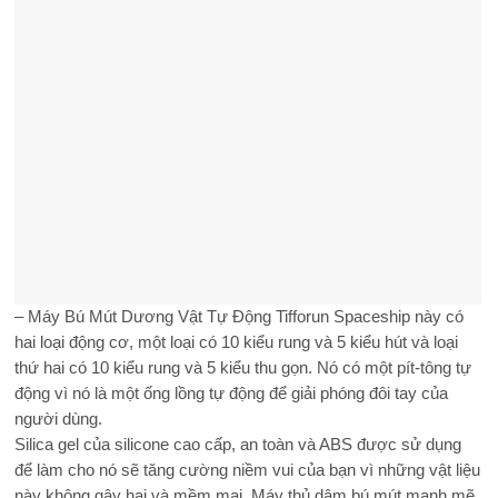
– Máy Bú Mút Dương Vật Tự Động Tifforun Spaceship này có
hai loại động cơ, một loại có 10 kiểu rung và 5 kiểu hút và loại
thứ hai có 10 kiểu rung và 5 kiểu thu gọn. Nó có một pít-tông tự
động vì nó là một ống lồng tự động để giải phóng đôi tay của
người dùng.
Silica gel của silicone cao cấp, an toàn và ABS được sử dụng
để làm cho nó sẽ tăng cường niềm vui của bạn vì những vật liệu
này không gây hại và mềm mại. Máy thủ dâm bú mút mạnh mẽ