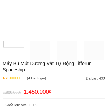
Máy Bú Mút Dương Vật Tự Động Tifforun
Spaceship
4.75
(
4
Đánh giá)
Đã bán: 499
Được xếp
hạng
4.75
5 sao
Giá
1.450.000
₫
Giá
1.800.000
₫
gốc
hiện
là:
tại
1.800.000₫.
là:
– Chất liệu: ABS + TPE
1.450.000₫.