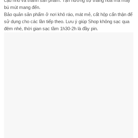
cậu nhỏ và thành sản phẩm. Tận hưởng sự thăng hoa mà máy
bú mút mang đến.
Bảo quản sản phẩm ở nơi khô ráo, mát mẻ, cất hộp cẩn thận để
sử dụng cho các lần tiếp theo. Lưu ý giúp Shop không sạc qua
đêm nhé, thời gian sạc tầm 1h30-2h là đầy pin.