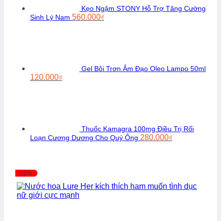
Kẹo Ngậm STONY Hỗ Trợ Tăng Cường
Giá
Giá
560.000
Sinh Lý Nam
₫
gốc
hiện
là:
tại
720.000₫.
là:
560.000₫.
Gel Bôi Trơn Âm Đạo Oleo Lampo 50ml
Giá
Giá
120.000
₫
gốc
hiện
là:
tại
150.000₫.
là:
120.000₫.
Thuốc Kamagra 100mg Điều Trị Rối
Giá
Giá
280.000
Loạn Cương Dương Cho Quý Ông
₫
gốc
hiện
là:
tại
350.000₫.
là:
280.000₫.
-18%