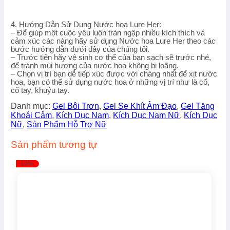
4. Hướng Dẫn Sử Dụng Nước hoa Lure Her:
– Để giúp một cuộc yêu luôn tràn ngập nhiều kích thích và
cảm xúc các nàng hãy sử dụng Nước hoa Lure Her theo các
bước hướng dẫn dưới đây của chúng tôi.
– Trước tiên hãy vệ sinh cơ thể của bạn sạch sẽ trước nhé,
để tránh mùi hương của nước hoa không bị loãng.
– Chọn vị trí bạn dễ tiếp xúc được với chàng nhất để xịt nước
hoa, bạn có thể sử dụng nước hoa ở những vị trí như là cổ,
cổ tay, khuỷu tay.
Danh mục:
Gel Bôi Trơn
,
Gel Se Khít Âm Đạo
,
Gel Tăng
Khoái Cảm
,
Kích Dục Nam
,
Kích Dục Nam Nữ
,
Kích Dục
Nữ
,
Sản Phẩm Hỗ Trợ Nữ
Sản phẩm tương tự
-10%