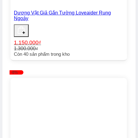
Dương Vật Giả Gắn Tường Loveaider Rung
Ngoáy
1.150.000
₫
1.300.000
₫
Giá
Giá
Còn
40
sản phẩm trong kho
gốc
hiện
là:
tại
1.300.000₫.
là:
-8%
1.150.000₫.