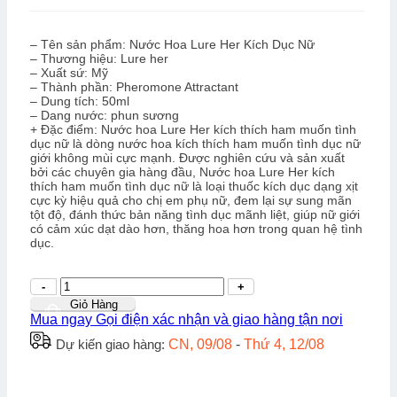
là:
tại
550.000₫.
là:
450.000₫.
– Tên sản phẩm: Nước Hoa Lure Her Kích Dục Nữ
– Thương hiệu: Lure her
– Xuất sứ: Mỹ
– Thành phần: Pheromone Attractant
– Dung tích: 50ml
– Dang nước: phun sương
+ Đặc điểm: Nước hoa Lure Her kích thích ham muốn tình
dục nữ là dòng nước hoa kích thích ham muốn tình dục nữ
giới không mùi cực mạnh. Được nghiên cứu và sản xuất
bởi các chuyên gia hàng đầu, Nước hoa Lure Her kích
thích ham muốn tình dục nữ là loại thuốc kích dục dạng xịt
cực kỳ hiệu quả cho chị em phụ nữ, đem lại sự sung mãn
tột độ, đánh thức bản năng tình dục mãnh liệt, giúp nữ giới
có cảm xúc dạt dào hơn, thăng hoa hơn trong quan hệ tình
dục.
Số
lượng
Giỏ Hàng
Mua ngay
Gọi điện xác nhận và giao hàng tận nơi
Dự kiến giao hàng:
CN, 09/08
-
Thứ 4, 12/08