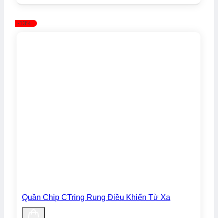
gốc
hiện
là:
tại
640.000₫.
là:
-13%
570.000₫.
Quần Chip CTring Rung Điều Khiển Từ Xa