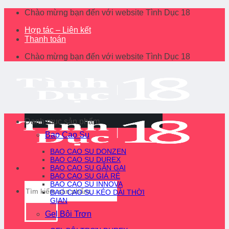
Skip
Chào mừng bạn đến với website Tình Dục 18
to
Hợp tác – Liên kết
content
Thanh toán
Chào mừng bạn đến với website Tình Dục 18
Danh mục sản phẩm
Bao Cao Su
BAO CAO SU DONZEN
BAO CAO SU DUREX
BAO CAO SU GÂN GAI
BAO CAO SU GIÁ RẺ
BAO CAO SU INNOVA
Tìm
BAO CAO SU KÉO DÀI THỜI
kiếm:
GIAN
Gel Bôi Trơn