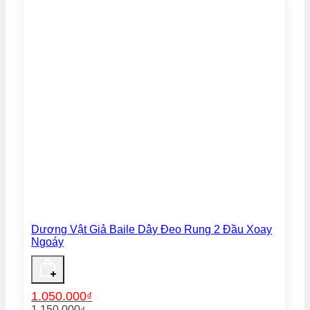
Dương Vật Giả Baile Dây Đeo Rung 2 Đầu Xoay
Ngoáy
1.050.000
₫
1.150.000