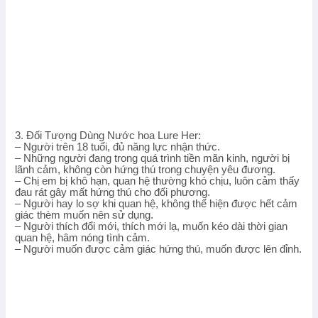
3. Đối Tượng Dùng Nước hoa Lure Her:
– Người trên 18 tuổi, đủ năng lực nhận thức.
– Những người đang trong quá trình tiền mãn kinh, người bị
lãnh cảm, không còn hứng thú trong chuyện yêu đương.
– Chị em bị khô hạn, quan hệ thường khó chịu, luôn cảm thấy
đau rát gây mất hứng thú cho đối phương.
– Người hay lo sợ khi quan hệ, không thể hiện được hết cảm
giác thèm muốn nên sử dụng.
– Người thích đổi mới, thích mới lạ, muốn kéo dài thời gian
quan hệ, hâm nóng tình cảm.
– Người muốn được cảm giác hứng thú, muốn được lên đỉnh.