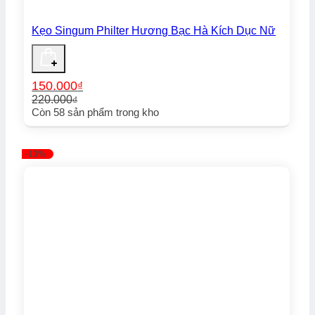
Kẹo Singum Philter Hương Bạc Hà Kích Dục Nữ
150.000
₫
220.000
₫
Giá
Giá
Còn
58
sản phẩm trong kho
gốc
hiện
là:
tại
220.000₫.
là:
-13%
150.000₫.