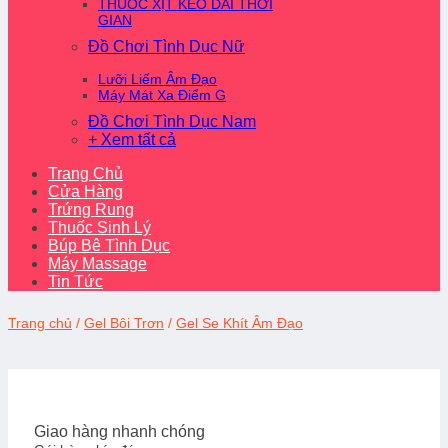
THUỐC XỊT KÉO DÀI THỜI
GIAN
Đồ Chơi Tình Dục Nữ
Lưỡi Liếm Âm Đạo
Máy Mát Xa Điểm G
Đồ Chơi Tình Dục Nam
+ Xem tất cả
Trang Chủ
Cửa Hàng
Trứng Rung
Thuốc Sinh Lý
Búp Bê Tình Dục
Máy Massage
Tin Tức
Trang chủ
/
Gel Bôi Trơn
/
Gel Se Khít Âm Đạo
Giao hàng nhanh chóng