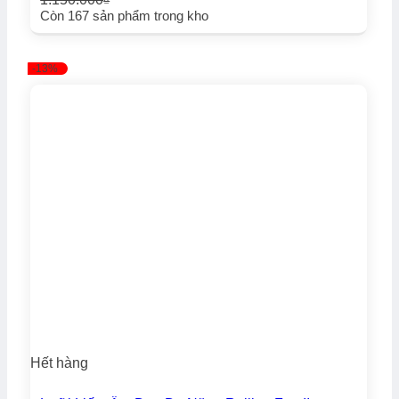
₫
Giá
Giá
Còn
167
sản phẩm trong kho
gốc
hiện
là:
tại
1.150.000₫.
là:
-13%
1.050.000₫.
Hết hàng