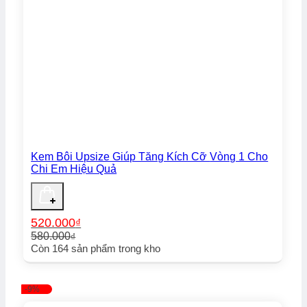
Kem Bôi Upsize Giúp Tăng Kích Cỡ Vòng 1 Cho
Chi Em Hiệu Quả
520.000
₫
580.000
₫
Giá
Giá
Còn
164
sản phẩm trong kho
gốc
hiện
là:
tại
580.000₫.
là:
-9%
520.000₫.