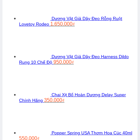
Dương Vật Giả Dây Đeo Rỗng Ruột
Giá
Giá
1.650.000
Lovetoy Rodeo
₫
gốc
hiện
là:
tại
1.900.000₫.
là:
1.650.000₫.
Dương Vật Giả Dây Đeo Harness Dildo
Giá
Giá
950.000
Rung 10 Chế Độ
₫
gốc
hiện
là:
tại
1.100.000₫.
là:
950.000₫.
Chai Xịt Bổ Hoàn Dương Delay Super
Giá
Giá
350.000
Chính Hãng
₫
gốc
hiện
là:
tại
450.000₫.
là:
350.000₫.
Popper Spring USA Thơm Hoa Cúc 40ml
Giá
Giá
550.000
₫