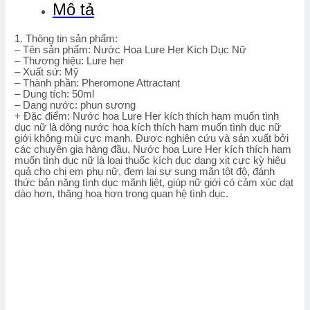
Mô tả
1. Thông tin sản phẩm:
– Tên sản phẩm: Nước Hoa Lure Her Kích Dục Nữ
– Thương hiệu: Lure her
– Xuất sứ: Mỹ
– Thành phần: Pheromone Attractant
– Dung tích: 50ml
– Dang nước: phun sương
+ Đặc điểm: Nước hoa Lure Her kích thích ham muốn tình
dục nữ là dòng nước hoa kích thích ham muốn tình dục nữ
giới không mùi cực mạnh. Được nghiên cứu và sản xuất bởi
các chuyên gia hàng đầu, Nước hoa Lure Her kích thích ham
muốn tình dục nữ là loại thuốc kích dục dạng xịt cực kỳ hiệu
quả cho chị em phụ nữ, đem lại sự sung mãn tột độ, đánh
thức bản năng tình dục mãnh liệt, giúp nữ giới có cảm xúc dạt
dào hơn, thăng hoa hơn trong quan hệ tình dục.