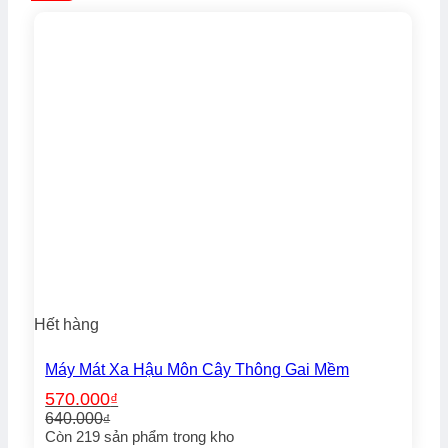
650.000₫.
Hết hàng
Máy Mát Xa Hậu Môn Cây Thông Gai Mềm
570.000
₫
640.000
₫
Giá
Giá
Còn
219
sản phẩm trong kho