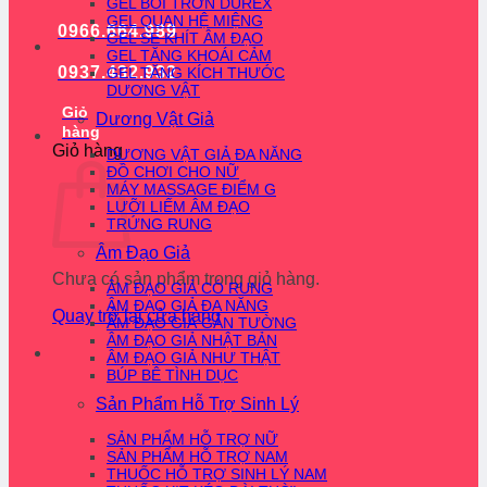
GEL BÔI TRƠN DUREX
GEL QUAN HỆ MIỆNG
0966.664.989
GEL SE KHÍT ÂM ĐẠO
GEL TĂNG KHOÁI CẢM
0937.432.932
GEL TĂNG KÍCH THƯỚC
DƯƠNG VẬT
Giỏ
Dương Vật Giả
hàng
Giỏ hàng
DƯƠNG VẬT GIẢ ĐA NĂNG
ĐỒ CHƠI CHO NỮ
MÁY MASSAGE ĐIỂM G
LƯỠI LIẾM ÂM ĐẠO
TRỨNG RUNG
Âm Đạo Giả
Chưa có sản phẩm trong giỏ hàng.
ÂM ĐẠO GIẢ CÓ RUNG
ÂM ĐẠO GIẢ ĐA NĂNG
Quay trở lại cửa hàng
ÂM ĐẠO GIẢ GẮN TƯỜNG
ÂM ĐẠO GIẢ NHẬT BẢN
ÂM ĐẠO GIẢ NHƯ THẬT
BÚP BÊ TÌNH DỤC
Sản Phẩm Hỗ Trợ Sinh Lý
SẢN PHẨM HỖ TRỢ NỮ
SẢN PHẨM HỖ TRỢ NAM
THUỐC HỖ TRỢ SINH LÝ NAM