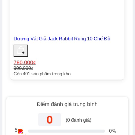
Dương Vật Giả Jack Rabbit Rung 10 Chế Độ
780.000
₫
900.000
₫
Giá
Giá
Còn
401
sản phẩm trong kho
gốc
hiện
là:
tại
900.000₫.
là:
780.000₫.
Điểm đánh giá trung bình
0
(
0
đánh giá)
5
0%