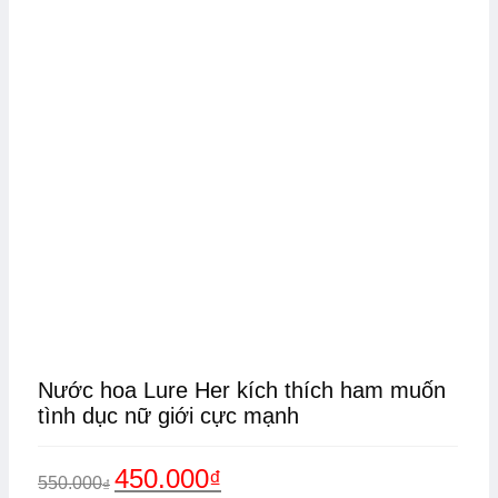
Nước hoa Lure Her kích thích ham muốn
tình dục nữ giới cực mạnh
Giá
Giá
450.000
₫
550.000
₫
gốc
hiện