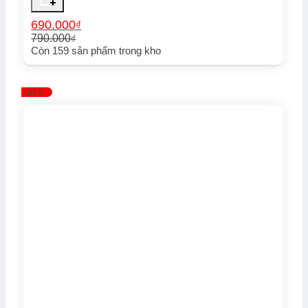
690.000
₫
790.000
₫
Giá
Giá
Còn
159
sản phẩm trong kho
gốc
hiện
là:
tại
790.000₫.
là:
-32%
690.000₫.