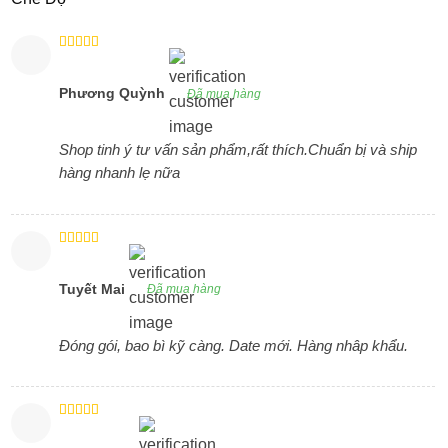
Được xếp
hạng
5
5
sao
Phương Quỳnh
Đã mua hàng
Shop tinh ý tư vấn sản phẩm,rất thích.Chuẩn bị và ship
hàng nhanh lẹ nữa
Được xếp
hạng
5
5
sao
Tuyết Mai
Đã mua hàng
Đóng gói, bao bì kỹ càng. Date mới. Hàng nhâp khẩu.
Được xếp
hạng
4
5