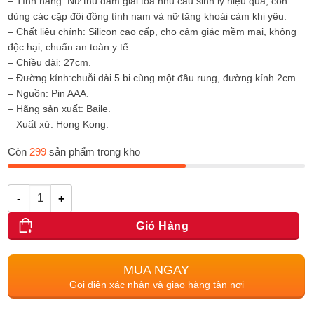
– Tính năng: Nữ thủ dâm giải tỏa nhu cầu sinh lý hiệu quả, còn
dùng các cặp đôi đồng tính nam và nữ tăng khoái cảm khi yêu.
– Chất liệu chính: Silicon cao cấp, cho cảm giác mềm mại, không
độc hại, chuẩn an toàn y tế.
– Chiều dài: 27cm.
– Đường kính:chuỗi dài 5 bi cùng một đầu rung, đường kính 2cm.
– Nguồn: Pin AAA.
– Hãng sản xuất: Baile.
– Xuất xứ: Hong Kong.
Còn
299
sản phẩm trong kho
Số lượng
Giỏ Hàng
MUA NGAY
Gọi điện xác nhận và giao hàng tận nơi