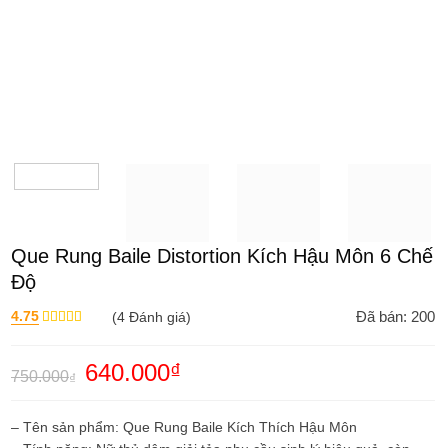
Que Rung Baile Distortion Kích Hậu Môn 6 Chế
Độ
4.75
(
4
Đánh giá)
Đã bán: 200
Được xếp
hạng
4.75
5 sao
Giá
640.000
₫
Giá
750.000
₫
gốc
hiện
là:
tại
750.000₫.
là:
– Tên sản phẩm: Que Rung Baile Kích Thích Hậu Môn
640.000₫.