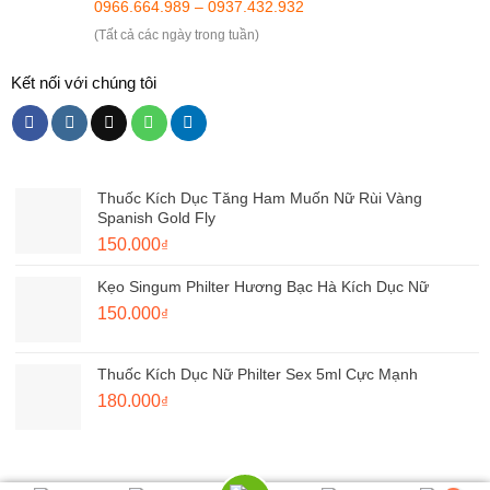
0966.664.989 – 0937.432.932
(Tất cả các ngày trong tuần)
Kết nối với chúng tôi
Thuốc Kích Dục Tăng Ham Muốn Nữ Rùi Vàng
Spanish Gold Fly
Giá
Giá
150.000
₫
gốc
hiện
Kẹo Singum Philter Hương Bạc Hà Kích Dục Nữ
là:
tại
180.000₫.
Giá
là:
Giá
150.000
₫
gốc
150.000₫.
hiện
là:
tại
Thuốc Kích Dục Nữ Philter Sex 5ml Cực Mạnh
220.000₫.
là:
Giá
Giá
180.000
₫
150.000₫.
gốc
hiện
là:
tại
250.000₫.
là: