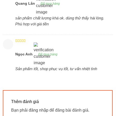
sao
Quang Lân
Đã mua hàng
sản phẩm chất lượng khá ok. dùng thử thấy hài lòng.
Phù hợp với giá tiền
Được xếp
hạng
5
5
sao
Ngọc Anh
Đã mua hàng
Sản phẩm tốt, shop phục vụ tốt, tư vấn nhiệt tình
Thêm đánh giá
Bạn phải
đăng nhập
để đăng bài đánh giá.