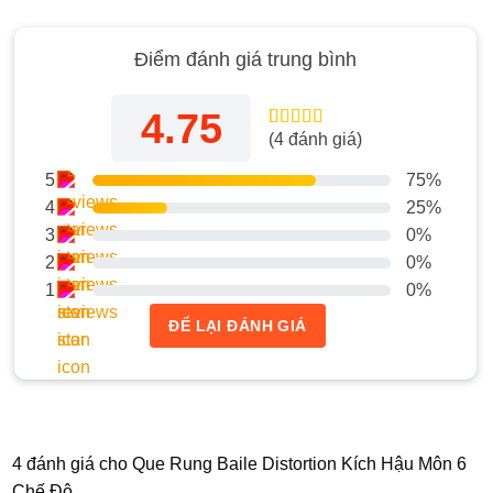
Điểm đánh giá trung bình
4.75
(
4
đánh giá)
4.75
4
trên 5
dựa trên
đánh giá
5
75%
4
25%
3
0%
2
0%
1
0%
ĐỂ LẠI ĐÁNH GIÁ
4 đánh giá cho
Que Rung Baile Distortion Kích Hậu Môn 6
Chế Độ