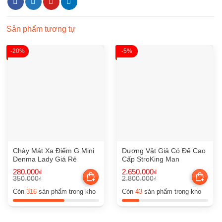
Sản phẩm tương tự
-20%
-5%
Chày Mát Xa Điểm G Mini
Dương Vật Giả Có Đế Cao
Denma Lady Giá Rẻ
Cấp StroKing Man
280.000
2.650.000
₫
₫
350.000
2.800.000
₫
₫
Giá
Giá
Giá
Giá
gốc
hiện
gốc
hiện
Còn
316
sản phẩm trong kho
Còn
43
sản phẩm trong kho
là:
tại
là:
tại
350.000₫.
là:
2.800.000₫.
là:
280.000₫.
2.650.000₫.