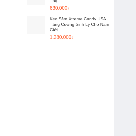
Thật
1.050.000₫.
Giá
Giá
630.000
₫
gốc
hiện
Kẹo Sâm Xtreme Candy USA
là:
tại
Tăng Cường Sinh Lý Cho Nam
750.000₫.
là:
Giới
630.000₫.
Giá
Giá
1.280.000
₫
gốc
hiện
là:
tại
1.450.000₫.
là:
1.280.000₫.