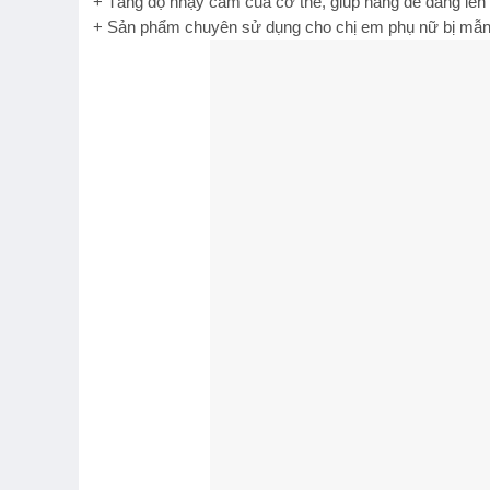
+ Tăng độ nhạy cảm của cơ thể, giúp nàng dễ dàng lên
+ Sản phẩm chuyên sử dụng cho chị em phụ nữ bị mẫn 