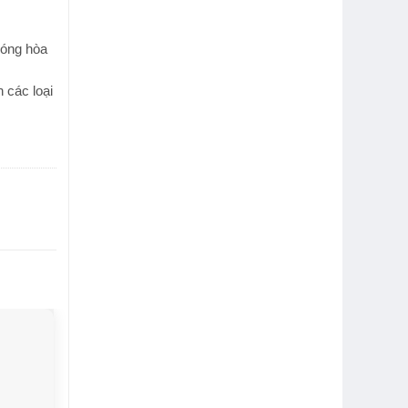
hóng hòa
 các loại
-8%
-14%