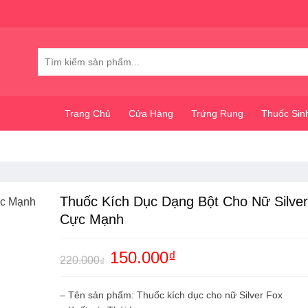
Tìm
kiếm:
Trang Chủ
Cửa Hàng
Trứng Rung
Thuốc Sin
Thuốc Kích Dục Dạng Bột Cho Nữ Silver
Cực Mạnh
Giá
150.000
₫
Giá
220.000
₫
gốc
hiện
là:
tại
220.000₫.
là:
– Tên sản phẩm: Thuốc kích dục cho nữ Silver Fox
150.000₫.