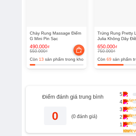
Chày Rung Massage Điểm
Trứng Rung Pretty 
G Mini Pin Sạc
Julia Không Dây Đi
Từ Xa
490.000
650.000
₫
₫
550.000
750.000
₫
₫
Giá
Giá
Giá
Giá
gốc
hiện
gốc
hiện
Còn
13
sản phẩm trong kho
Còn
69
sản phẩm tr
là:
tại
là:
tại
550.000₫.
là:
750.000₫.
là:
490.000₫.
650.000₫.
5
Điểm đánh giá trung bình
4
3
0
(
0
đánh giá)
2
1