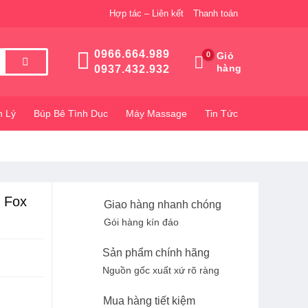
Hợp tác – Liên kết
Thanh toán
0966.664.989
Giỏ
hàng
0937.432.932
h Lý
Búp Bê Tình Dục
Máy Massage
Tin Tức
 Fox
Giao hàng nhanh chóng
Gói hàng kín đáo
Sản phẩm chính hãng
Nguồn gốc xuất xứ rõ ràng
Mua hàng tiết kiệm