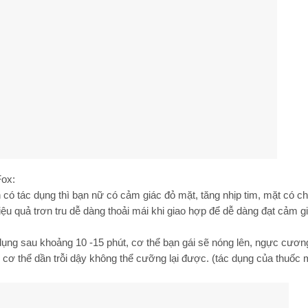
Fox:
 có tác dụng thì bạn nữ có cảm giác đỏ mặt, tăng nhịp tim, mặt có c
ệu quả trơn tru dễ dàng thoải mái khi giao hợp để dễ dàng đạt cảm g
ụng sau khoảng 10 -15 phút, cơ thể bạn gái sẽ nóng lên, ngực cươn
g cơ thể dần trỗi dậy không thể cưỡng lại được. (tác dụng của thuốc