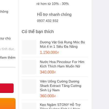
rẻ hơn từ 10% - 30%
không
Hỗ trợ nhanh chóng
0937.432.932
Có thể bạn thích
 sự chủ
Dương Vật Giả Rung Móc Bú
Mút 4 in 1 Siêu Đa Năng
tình dục,
Giá
Giá
1.150.000
₫
gốc
hiện
Xem thêm
đỉnh và
Nước Hoa Pincolour For Him
là:
tại
Kích Thích Ham Muốn Nữ
1.300.000₫.
là:
cảm, sau
Giá
Giá
340.000
₫
1.150.000₫.
gốc
hiện
Viên Uống Cường Dương
là:
tại
Shark Extract Tăng Cường
450.000₫.
là:
Sinh Lý Nam
340.000₫.
Giá
Giá
360.000
₫
gốc
hiện
Kẹo Ngậm STONY Hỗ Trợ
là:
tại