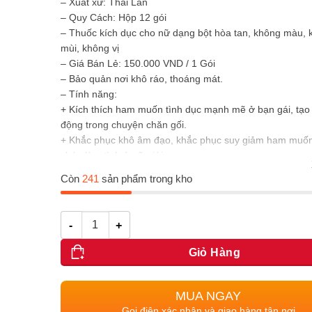
– Xuất xứ: Thái Lan
– Quy Cách: Hộp 12 gói
– Thuốc kích dục cho nữ dạng bột hòa tan, không màu, 
mùi, không vị
–
Giá Bán Lẻ: 150.000 VND / 1 Gói
– Bảo quản nơi khô ráo, thoáng mát.
– Tính năng:
+ Kích thích ham muốn tình dục mạnh mẽ ở bạn gái, tạo
động trong chuyện chăn gối.
+ Khắc phục khô âm đạo, khắc phục suy giảm ham muốn 
chán làm tình ở nữ giới.
+ Tăng độ nhạy cảm của cơ thể, giúp nàng dễ dàng lên 
Còn
241
sản phẩm trong kho
sung sướng hơn bình thường rất nhiều.
+ Sản phẩm chuyên sử dụng cho chị em phụ nữ bị mẫn 
sinh hay bị stress.
Số lượng
Giỏ Hàng
MUA NGAY
Gọi điện xác nhận và giao hàng tận nơi