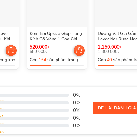
Love
Kem Bôi Upsize Giúp Tăng
Dương Vật Giả Gắn
ều Khiển
Kích Cỡ Vòng 1 Cho Chi
Loveaider Rung Ng
Em Hiệu Quả
520.000
1.150.000
₫
₫
580.000
1.300.000
₫
₫
Giá
Giá
Giá
Giá
gốc
hiện
gốc
hiện
ong kho
Còn
164
sản phẩm trong
Còn
40
sản phẩm tr
là:
tại
là:
tại
kho
580.000₫.
là:
1.300.000₫.
là:
520.000₫.
1.150.000₫.
0%
0%
ĐỂ LẠI ĐÁNH GIÁ
0%
0%
0%