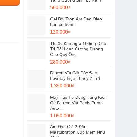
Tăng Cường Sinh Lý Nam
480.000₫.
là:
Giá
Giá
560.000
₫
360.000₫.
gốc
hiện
Gel Bôi Trơn Âm Đạo Oleo
là:
tại
Lampo 50ml
720.000₫.
là:
Giá
Giá
120.000
₫
560.000₫.
gốc
hiện
Thuốc Kamagra 100mg Điều
là:
tại
Trị Rối Loạn Cương Dương
150.000₫.
là:
Cho Quý Ông
120.000₫.
Giá
Giá
280.000
₫
gốc
hiện
Dương Vật Giả Dây Đeo
là:
tại
Lovetoy Ingen Easy 2 In 1
350.000₫.
là:
Giá
Giá
1.350.000
₫
280.000₫.
gốc
hiện
Máy Tập Tự Động Tăng Kích
là:
tại
Cỡ Dương Vật Penis Pump
1.500.000₫.
là:
Auto II
1.350.000₫.
Giá
Giá
1.050.000
₫
gốc
hiện
Âm Đạo Giả 2 Đầu
là:
tại
Mastubration Cup Mềm Như
1.300.000₫.
là: