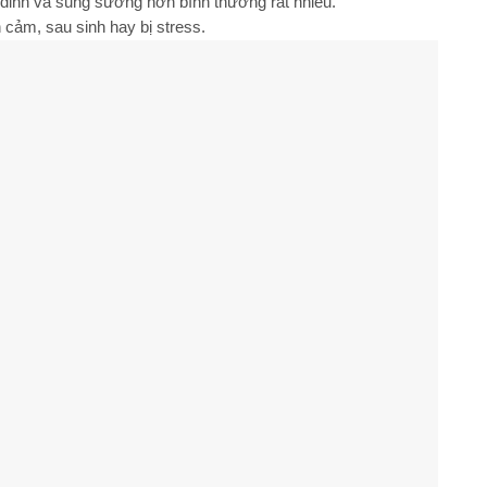
 đỉnh và sung sướng hơn bình thường rất nhiều.
cảm, sau sinh hay bị stress.