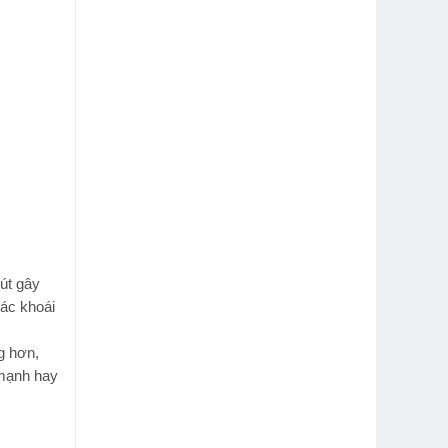
hút gây
iác khoái
g hơn,
 mạnh hay