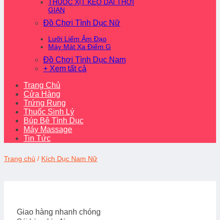
THUỐC XỊT KÉO DÀI THỜI
GIAN
Đồ Chơi Tình Dục Nữ
Lưỡi Liếm Âm Đạo
Máy Mát Xa Điểm G
Đồ Chơi Tình Dục Nam
+ Xem tất cả
Trang Chủ
Cửa Hàng
Trứng Rung
Thuốc Sinh Lý
Búp Bê Tình Dục
Máy Massage
Tin Tức
Trang chủ
/
Kích Dục Nam Nữ
Giao hàng nhanh chóng