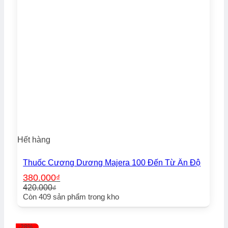
Hết hàng
Thuốc Cương Dương Majera 100 Đến Từ Ấn Độ
380.000
₫
420.000
₫
Giá
Giá
Còn
409
sản phẩm trong kho
gốc
hiện
là:
tại
420.000₫.
là:
-28%