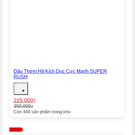
Dầu Thơm Hít Kích Dục Cực Mạnh SUPER
RUSH
225.000
₫
350.000
₫
Giá
Giá
Còn
444
sản phẩm trong kho
gốc
hiện
là:
tại
350.000₫.
là:
-30%
225.000₫.