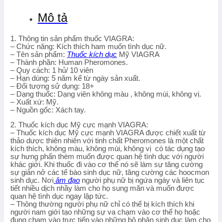
Mô tả
1. Thông tin sản phẩm thuốc VIAGRA:
– Chức năng: Kích thích ham muốn tình dục nữ.
– Tên sản phẩm:
Thuốc kích dục
Mỹ VIAGRA
– Thành phần: Human Pheromones.
– Quy cách: 1 hủ/ 10 viên
– Hạn dùng: 5 năm kể từ ngày sản xuất.
– Đối tượng sử dụng: 18+
– Dạng thuốc: Dạng viên không màu , không mùi, không vị.
– Xuất xứ: Mỹ.
– Nguồn gốc: Xách tay.
2. Thuốc kích dục Mỹ cực mạnh VIAGRA:
– Thuốc kích dục Mỹ cực mạnh VIAGRA được chiết xuất từ
thảo dược thiên nhiên với tinh chất Pheromones là một chất
kích thích, không màu, không mùi, không vị có tác dụng tạo
sự hưng phấn thèm muốn được quan hệ tình dục với người
khác giới. Khi thuốc đi vào cơ thể nó sẽ làm sự tăng cường
sự giản nở các tế bào sinh dục nữ, tăng cường các hoocmon
sinh dục. Nơi
âm đạo
người phụ nữ bị ngứa ngáy và liên tục
tiết nhiều dịch nhầy làm cho họ sung mãn và muốn được
quan hệ tình dục ngay lập tức.
– Thông thường người phụ nữ chỉ có thể bị kích thích khi
người nam giới tạo những sự va chạm vào cơ thể họ hoặc
đụng chạm vào trực tiếp vào những bộ phận sinh dục làm cho