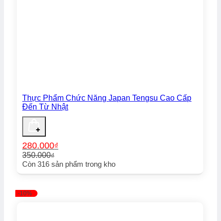
Thực Phẩm Chức Năng Japan Tengsu Cao Cấp
Đến Từ Nhật
280.000
₫
350.000
₫
Giá
Giá
Còn
316
sản phẩm trong kho
gốc
hiện
là:
tại
350.000₫.
là:
-10%
280.000₫.