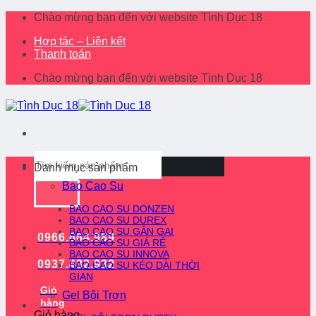
Skip
Chào mừng bạn đến với website Tình Dục 18
to
Hợp tác – Liên kết
content
Thanh toán
Chào mừng bạn đến với website Tình Dục 18
Tìm
Danh mục sản phẩm
kiếm:
Bao Cao Su
BAO CAO SU DONZEN
BAO CAO SU DUREX
BAO CAO SU GÂN GAI
0966.664.989
BAO CAO SU GIÁ RẺ
BAO CAO SU INNOVA
0937.432.932
BAO CAO SU KÉO DÀI THỜI
GIAN
Giỏ
Gel Bôi Trơn
hàng
Giỏ hàng