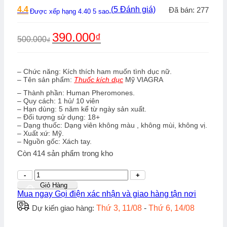
4.4
(
5
Đánh giá)
Đã bán: 277
Được xếp hạng
4.40
5 sao
Giá
Giá
390.000
₫
500.000
₫
gốc
hiện
là:
tại
500.000₫.
là:
390.000₫.
– Chức năng: Kích thích ham muốn tình dục nữ.
– Tên sản phẩm:
Thuốc kích dục
Mỹ VIAGRA
– Thành phần: Human Pheromones.
– Quy cách: 1 hủ/ 10 viên
– Hạn dùng: 5 năm kể từ ngày sản xuất.
– Đối tượng sử dụng: 18+
– Dạng thuốc: Dạng viên không màu , không mùi, không vị.
– Xuất xứ: Mỹ.
– Nguồn gốc: Xách tay.
Còn
414
sản phẩm trong kho
Số
lượng
Giỏ Hàng
Mua ngay
Gọi điện xác nhận và giao hàng tận nơi
Dự kiến giao hàng:
Thứ 3, 11/08
-
Thứ 6, 14/08