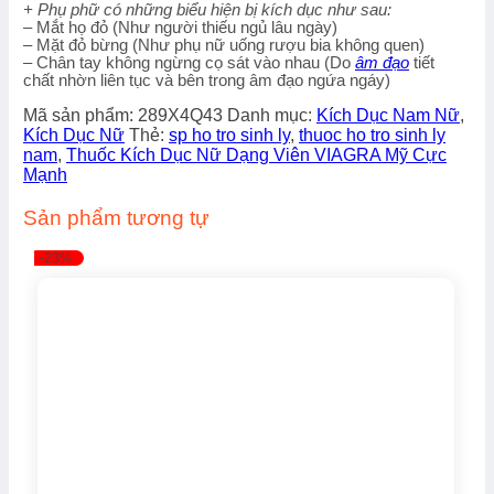
+ Phụ phữ có những biểu hiện bị kích dục như sau:
– Mắt họ đỏ (Như người thiếu ngủ lâu ngày)
– Mặt đỏ bừng (Như phụ nữ uống rượu bia không quen)
– Chân tay không ngừng cọ sát vào nhau (Do
âm đạo
tiết
chất nhờn liên tục và bên trong âm đạo ngứa ngáy)
Mã sản phẩm:
289X4Q43
Danh mục:
Kích Dục Nam Nữ
,
Kích Dục Nữ
Thẻ:
sp ho tro sinh ly
,
thuoc ho tro sinh ly
nam
,
Thuốc Kích Dục Nữ Dạng Viên VIAGRA Mỹ Cực
Mạnh
Sản phẩm tương tự
-23%