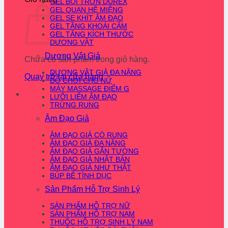
GEL BÔI TRƠN DUREX
GEL QUAN HỆ MIỆNG
GEL SE KHÍT ÂM ĐẠO
GEL TĂNG KHOÁI CẢM
GEL TĂNG KÍCH THƯỚC
DƯƠNG VẬT
Dương Vật Giả
Chưa có sản phẩm trong giỏ hàng.
DƯƠNG VẬT GIẢ ĐA NĂNG
Quay trở lại cửa hàng
ĐỒ CHƠI CHO NỮ
MÁY MASSAGE ĐIỂM G
LƯỠI LIẾM ÂM ĐẠO
TRỨNG RUNG
Âm Đạo Giả
ÂM ĐẠO GIẢ CÓ RUNG
ÂM ĐẠO GIẢ ĐA NĂNG
ÂM ĐẠO GIẢ GẮN TƯỜNG
ÂM ĐẠO GIẢ NHẬT BẢN
ÂM ĐẠO GIẢ NHƯ THẬT
BÚP BÊ TÌNH DỤC
Sản Phẩm Hỗ Trợ Sinh Lý
SẢN PHẨM HỖ TRỢ NỮ
SẢN PHẨM HỖ TRỢ NAM
THUỐC HỖ TRỢ SINH LÝ NAM