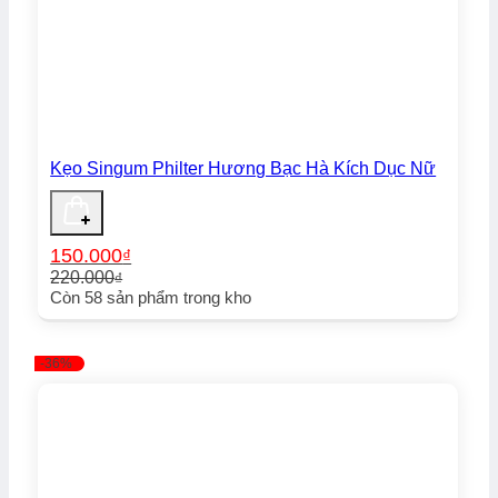
Kẹo Singum Philter Hương Bạc Hà Kích Dục Nữ
150.000
₫
220.000
₫
Giá
Giá
Còn
58
sản phẩm trong kho
gốc
hiện
là:
tại
220.000₫.
là:
-36%
150.000₫.