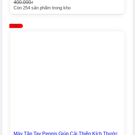
400.000
₫
Giá
Giá
Còn
254
sản phẩm trong kho
gốc
hiện
là:
tại
400.000₫.
là:
-13%
280.000₫.
Máy Tập Tay Pennis Giúp Cải Thiện Kích Thước