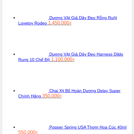
Dương Vật Giả Dây Đeo Rỗng Ruột
Giá
Giá
1.450.000
Lovetoy Rodeo
₫
gốc
hiện
là:
tại
1.650.000₫.
là:
1.450.000₫.
Dương Vật Giả Dây Đeo Harness Dildo
Giá
Giá
1.100.000
Rung 10 Chế Độ
₫
gốc
hiện
là:
tại
1.250.000₫.
là:
1.100.000₫.
Chai Xịt Bổ Hoàn Dương Delay Super
Giá
Giá
350.000
Chính Hãng
₫
gốc
hiện
là:
tại
450.000₫.
là:
350.000₫.
Popper Spring USA Thơm Hoa Cúc 40ml
Giá
Giá
550.000
₫