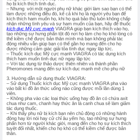
họ bị kích thích tình dục.
– Nhưng với một người phụ nữ khác giới làm sao bạn có thể
làm được những điều đó, kể cả khi họ là người yêu bạn để
kích thích ham muốn họ, khi họ quá bảo thủ luôn không chấp
nhận những tình yêu và sự ham muốn của bạn, hãy để thuốc
kích dục Mỹ cực mạnh
VIAGRA giúp bạn kích thích vào họ,
tạo những sự hưng phấn tột độ nơi họ làm cho họ khó lòng có
thể kiềm chế được bản thân mình mà bạn không phải tác
động nhiều vẫn giúp bạn có thể gần họ mang đến cho họ
được những cảm giác giải tỏa tình dục ngay lập tức.
– Thuốc kích dục Mỹ cực mạnh VIAGRA có tác dụng kích
thích ham muốn tình dục nữ ngay lập tức
– Với tác dụng từ thảo dược thiên nhiên và thành phần
Pheromones mang đến sự kích dục mạnh mẽ cho phụ nữ
3. Hướng dẫn sử dung thuốc VIAGRA:
– Sử dụng Thuốc kích dục Mỹ cực mạnh VIAGRA pha vào
vào bất kì đồ ăn thức uống nào cũng được mỗi lần dùng 1
viên.
– Không pha vào các loại thức uống hay đồ ăn có chứa axit
chua như cam, chanh hay thức ăn là canh chua sẽ làm giảm
tác dụng thuốc.
– Khi thấy phụ nữ bị kích bạn nên chủ động có những hành
động hay lời nói hay cử chỉ âu yếm họ, tạo những sự hưng
phấn hơn từ người khác giới, mang đến cho họ sự kích thích
tuyệt đối nhất, khiến cho họ khó có thể kiềm chế được bản
thân.