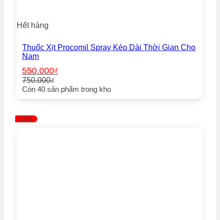
Hết hàng
Thuốc Xịt Procomil Spray Kéo Dài Thời Gian Cho
Nam
550.000
₫
750.000
₫
Giá
Giá
Còn
40
sản phẩm trong kho
gốc
hiện
là:
tại
750.000₫.
là:
-32%
550.000₫.