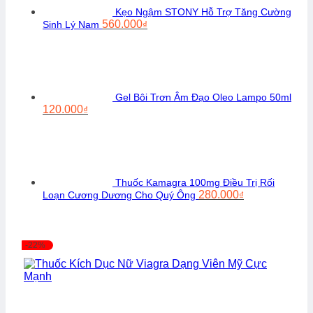
Kẹo Ngậm STONY Hỗ Trợ Tăng Cường
Giá
Giá
560.000
Sinh Lý Nam
₫
gốc
hiện
là:
tại
720.000₫.
là:
560.000₫.
Gel Bôi Trơn Âm Đạo Oleo Lampo 50ml
Giá
Giá
120.000
₫
gốc
hiện
là:
tại
150.000₫.
là:
120.000₫.
Thuốc Kamagra 100mg Điều Trị Rối
Giá
Giá
280.000
Loạn Cương Dương Cho Quý Ông
₫
gốc
hiện
là:
tại
350.000₫.
là:
280.000₫.
-22%