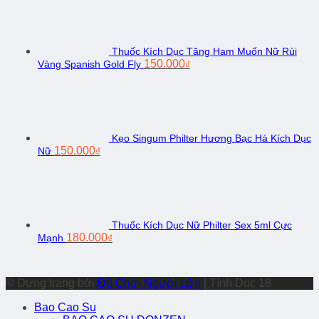
Thuốc Kích Dục Tăng Ham Muốn Nữ Rùi
Giá
Giá
150.000
Vàng Spanish Gold Fly
₫
gốc
hiện
là:
tại
180.000₫.
là:
150.000₫.
Kẹo Singum Philter Hương Bạc Hà Kích Dục
Giá
Giá
150.000
Nữ
₫
gốc
hiện
là:
tại
220.000₫.
là:
150.000₫.
Thuốc Kích Dục Nữ Philter Sex 5ml Cực
Giá
Giá
180.000
Mạnh
₫
gốc
hiện
là:
tại
250.000₫.
là:
© Dựng trang bởi
Đồ Chơi Người Lớn
| Tình Dục 18
180.000₫.
Bao Cao Su