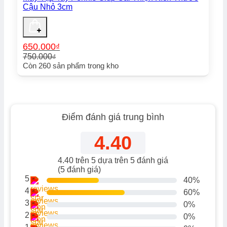
Cậu Nhỏ 3cm
650.000
₫
750.000
₫
Giá
Giá
Còn
260
sản phẩm trong kho
gốc
hiện
là:
tại
750.000₫.
là:
650.000₫.
Điểm đánh giá trung bình
4.40
4.40
trên 5 dựa trên
5
đánh giá
(
5
đánh giá)
5
40%
4
60%
3
0%
2
0%