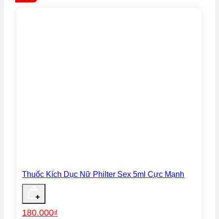
380.000₫.
Thuốc Kích Dục Nữ Philter Sex 5ml Cực Mạnh
180.000
₫