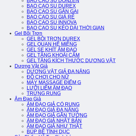
BAO CAO SU DONZEN
BAO CAO SU DUREX
BAO CAO SU GÂN GAI
BAO CAO SU GIÁ RẺ
BAO CAO SU INNOVA
BAO CAO SU KÉO DÀI THỜI GIAN
Gel Bôi Trơn
GEL BÔI TRƠN DUREX
GEL QUAN HỆ MIỆNG
GEL SE KHÍT ÂM ĐẠO
GEL TĂNG KHOÁI CẢM
GEL TĂNG KÍCH THƯỚC DƯƠNG VẬT
Dương Vật Giả
DƯƠNG VẬT GIẢ ĐA NĂNG
ĐỒ CHƠI CHO NỮ
MÁY MASSAGE ĐIỂM G
LƯỠI LIẾM ÂM ĐẠO
TRỨNG RUNG
Âm Đạo Giả
ÂM ĐẠO GIẢ CÓ RUNG
ÂM ĐẠO GIẢ ĐA NĂNG
ÂM ĐẠO GIẢ GẮN TƯỜNG
ÂM ĐẠO GIẢ NHẬT BẢN
ÂM ĐẠO GIẢ NHƯ THẬT
BÚP BÊ TÌNH DỤC