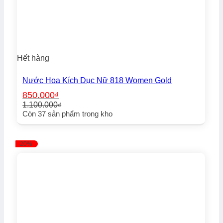
Hết hàng
Nước Hoa Kích Dục Nữ 818 Women Gold
850.000
₫
1.100.000
₫
Giá
Giá
Còn
37
sản phẩm trong kho
gốc
hiện
là:
tại
1.100.000₫.
là:
-20%
850.000₫.