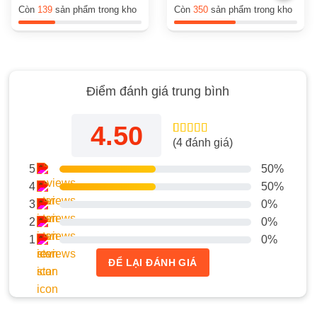
gốc
hiện
gốc
hiện
Còn
139
sản phẩm trong kho
Còn
350
sản phẩm trong kho
là:
tại
là:
tại
1.650.000₫.
là:
1.250.000₫.
là:
1.480.000₫.
1.150.000₫.
Điểm đánh giá trung bình
4.50
(
4
đánh giá)
4.50
4
trên 5
dựa trên
đánh giá
5
50%
4
50%
3
0%
2
0%
1
0%
ĐỂ LẠI ĐÁNH GIÁ