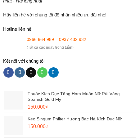
nhất - Hài lòng nhất
Hãy liên hệ với chúng tôi để nhận nhiều ưu đãi nhé!
Hotline liên hệ:
0966.664.989 – 0937.432.932
(Tất cả các ngày trong tuần)
Kết nối với chúng tôi
Thuốc Kích Dục Tăng Ham Muốn Nữ Rùi Vàng
Spanish Gold Fly
Giá
Giá
150.000
₫
gốc
hiện
Kẹo Singum Philter Hương Bạc Hà Kích Dục Nữ
là:
tại
180.000₫.
Giá
là:
Giá
150.000
₫
gốc
150.000₫.
hiện