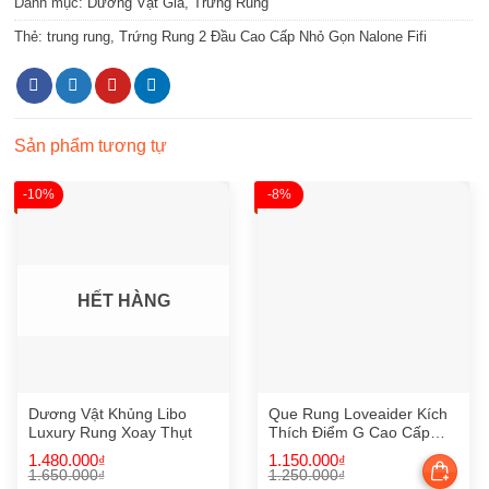
Danh mục:
Dương Vật Giả
,
Trứng Rung
Thẻ:
trung rung
,
Trứng Rung 2 Đầu Cao Cấp Nhỏ Gọn Nalone Fifi
Sản phẩm tương tự
-10%
-8%
HẾT HÀNG
Dương Vật Khủng Libo
Que Rung Loveaider Kích
Luxury Rung Xoay Thụt
Thích Điểm G Cao Cấp
Rung 7 Chế Độ
1.480.000
1.150.000
₫
₫
1.650.000
1.250.000
₫
₫
Giá
Giá
Giá
Giá