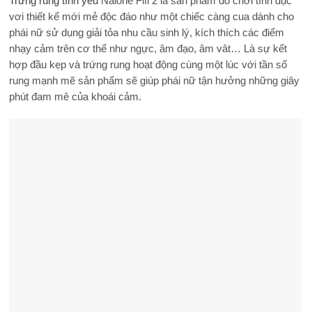
Trứng rung tình yêu
Nalone Fifi 2 là sản phẩm đồ chơi tình dục
vơi thiết kế mới mẻ độc đáo như một chiếc càng cua dành cho
phái nữ sử dụng giải tỏa nhu cầu sinh lý, kích thích các điểm
nhạy cảm trên cơ thể như ngực, âm đạo, âm vât… Là sự kết
hợp đầu kẹp và trứng rung hoạt động cùng một lúc với tần số
rung mạnh mẽ sản phẩm sẽ giúp phái nữ tận hưởng những giây
phút đam mê của khoái cảm.