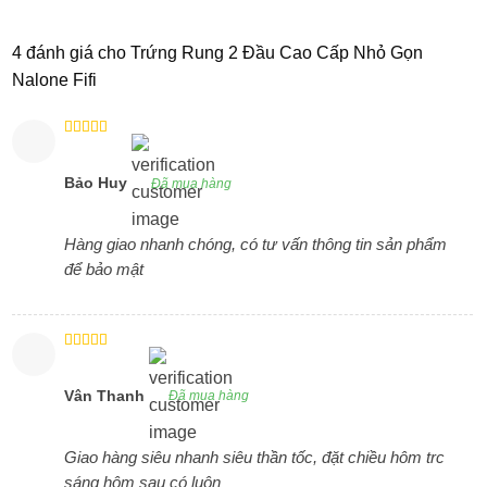
4 đánh giá cho
Trứng Rung 2 Đầu Cao Cấp Nhỏ Gọn
Nalone Fifi
Được xếp
hạng
5
5
sao
Bảo Huy
Đã mua hàng
Hàng giao nhanh chóng, có tư vấn thông tin sản phẩm
để bảo mật
Được xếp
hạng
5
5
sao
Vân Thanh
Đã mua hàng
Giao hàng siêu nhanh siêu thần tốc, đặt chiều hôm trc
sáng hôm sau có luôn