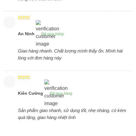
Được xếp
hạng
4
5
sao
An Ninh
Đã mua hàng
Giao hàng nhanh. Chất lượng mình thấy ổn. Mình hài
lòng với đơn hàng này
Được xếp
hạng
4
5
sao
Kiên Cường
Đã mua hàng
Sản phẩm giao nhanh, sử dụng tốt, nhẹ nhàng, có kèm
quà tặng, giao hàng nhiệt tình