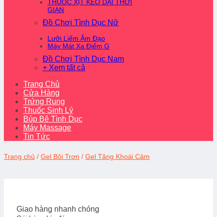
THUỐC XỊT KÉO DÀI THỜI
GIAN
Đồ Chơi Tình Dục Nữ
Lưỡi Liếm Âm Đạo
Máy Mát Xa Điểm G
Đồ Chơi Tình Dục Nam
+ Xem tất cả
Trang Chủ
Cửa Hàng
Trứng Rung
Thuốc Sinh Lý
Búp Bê Tình Dục
Máy Massage
Tin Tức
Trang chủ
/
Gel Bôi Trơn
/
Gel Tăng Khoái Cảm
Giao hàng nhanh chóng