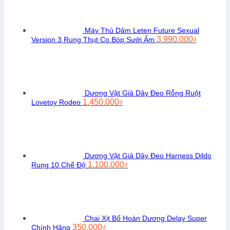
Máy Thủ Dâm Leten Future Sexual
Giá
Giá
3.990.000
Version 3 Rung Thụt Co Bóp Sưởi Ấm
₫
gốc
hiện
là:
tại
4.400.000₫.
là:
3.990.00
Dương Vật Giả Dây Đeo Rỗng Ruột
Giá
Giá
1.450.000
Lovetoy Rodeo
₫
gốc
hiện
là:
tại
1.650.000₫.
là:
1.450.000₫.
Dương Vật Giả Dây Đeo Harness Dildo
Giá
Giá
1.100.000
Rung 10 Chế Độ
₫
gốc
hiện
là:
tại
1.250.000₫.
là:
1.100.000₫.
Chai Xịt Bổ Hoàn Dương Delay Super
Giá
Giá
350.000
Chính Hãng
₫