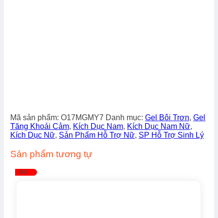
Mã sản phẩm:
O17MGMY7
Danh mục:
Gel Bôi Trơn
,
Gel
Tăng Khoái Cảm
,
Kích Dục Nam
,
Kích Dục Nam Nữ
,
Kích Dục Nữ
,
Sản Phẩm Hỗ Trợ Nữ
,
SP Hỗ Trợ Sinh Lý
Sản phẩm tương tự
-9%