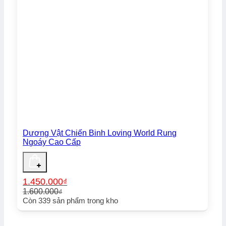
Dương Vật Chiến Binh Loving World Rung
Ngoáy Cao Cấp
1.450.000
₫
1.600.000
₫
Giá
Giá
Còn
339
sản phẩm trong kho
gốc
hiện
là:
tại