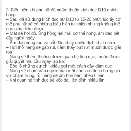
3. Biểu hiện khi phụ nữ đã ngấm thuốc kích dục D10 chính
hãng:
– Sau khi sử dụng kích dục nữ D10 từ 15-20 phút, lúc ấy cơ
thể phụ nữ sẽ có những biểu hiện tự nhiên nhưng không thể
nào giấu diếm được:
– Mặt sẽ hơi đỏ, ửng hồng hai má, cơ thể nóng, âm đạo bắt
đầu ngứa ngáy
– Âm đạo nóng ran và bắt đầu chảy nhiều dịch chất nhờn
– Hơi thở nàng sẽ gấp rút, cảm thấy bứt rứt muốn được giải
toả
– Nàng sẽ thèm thuồng được quan hệ tình dục, muốn được
giải quyết nhu cầu ngay lập tức
– Bộc lộ những cử chỉ khiêu gợi một cách đầy dâm dục
– Nàng sẽ chạm vào người bạn một cách cố tình nhưng giả
vờ chạm trúng, rồi nàng sẽ ôm hôn bạn, nhéo ti bạn
– Khi quan hệ tình dục sẽ kéo dài, lên đỉnh nhiều lần.