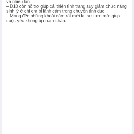
và nhiều lần
– D10 còn hỗ trợ giúp cải thiện tình trạng suy giảm chức năng
sinh lý ở chị em bị lãnh cảm trong chuyện tình dục
– Mang đến những khoái cảm rất mới lạ, sự tươi mới giúp
cuộc yêu không bị nhàm chán.