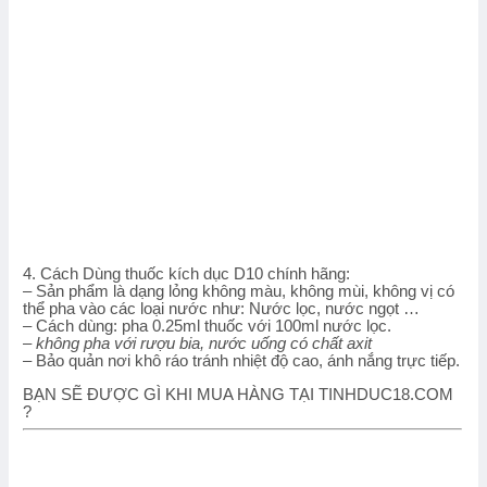
4. Cách Dùng thuốc kích dục D10 chính hãng:
– Sản phẩm là dạng lỏng không màu, không mùi, không vị có
thể pha vào các loại nước như: Nước lọc, nước ngọt …
– Cách dùng: pha 0.25ml thuốc với 100ml nước lọc.
–
không pha với rượu bia, nước uống có chất axit
– Bảo quản nơi khô ráo tránh nhiệt độ cao, ánh nắng trực tiếp.
BẠN SẼ ĐƯỢC GÌ KHI MUA HÀNG TẠI TINHDUC18.COM
?