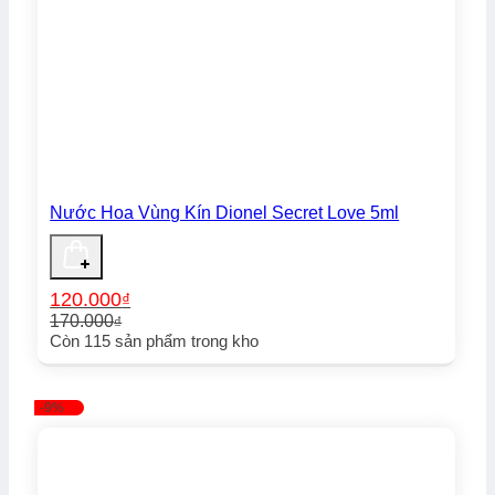
Nước Hoa Vùng Kín Dionel Secret Love 5ml
120.000
₫
170.000
₫
Giá
Giá
Còn
115
sản phẩm trong kho
gốc
hiện
là:
tại
170.000₫.
là:
-9%
120.000₫.