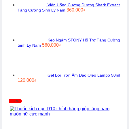
Viên Uống Cường Dương Shark Extract
Giá
Giá
360.000
Tăng Cường Sinh Lý Nam
₫
gốc
hiện
là:
tại
480.000₫.
là:
360.000₫.
Kẹo Ngậm STONY Hỗ Trợ Tăng Cường
Giá
Giá
560.000
Sinh Lý Nam
₫
gốc
hiện
là:
tại
720.000₫.
là:
560.000₫.
Gel Bôi Trơn Âm Đạo Oleo Lampo 50ml
Giá
Giá
120.000
₫
gốc
hiện
là:
tại
150.000₫.
là:
120.000₫.
-32%