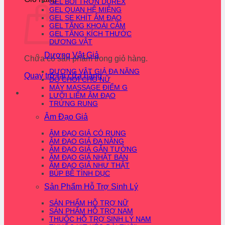
GEL BÔI TRƠN DUREX
GEL QUAN HỆ MIỆNG
GEL SE KHÍT ÂM ĐẠO
GEL TĂNG KHOÁI CẢM
GEL TĂNG KÍCH THƯỚC
DƯƠNG VẬT
Dương Vật Giả
Chưa có sản phẩm trong giỏ hàng.
DƯƠNG VẬT GIẢ ĐA NĂNG
Quay trở lại cửa hàng
ĐỒ CHƠI CHO NỮ
MÁY MASSAGE ĐIỂM G
LƯỠI LIẾM ÂM ĐẠO
TRỨNG RUNG
Âm Đạo Giả
ÂM ĐẠO GIẢ CÓ RUNG
ÂM ĐẠO GIẢ ĐA NĂNG
ÂM ĐẠO GIẢ GẮN TƯỜNG
ÂM ĐẠO GIẢ NHẬT BẢN
ÂM ĐẠO GIẢ NHƯ THẬT
BÚP BÊ TÌNH DỤC
Sản Phẩm Hỗ Trợ Sinh Lý
SẢN PHẨM HỖ TRỢ NỮ
SẢN PHẨM HỖ TRỢ NAM
THUỐC HỖ TRỢ SINH LÝ NAM