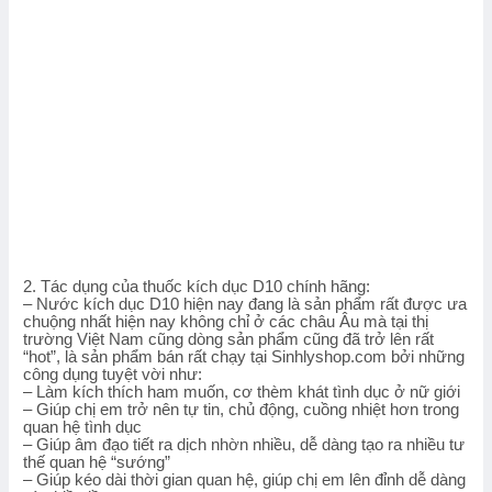
2. Tác dụng của thuốc kích dục D10 chính hãng:
– Nước kích dục D10 hiện nay đang là sản phẩm rất được ưa
chuộng nhất hiện nay không chỉ ở các châu Âu mà tại thị
trường Việt Nam cũng dòng sản phẩm cũng đã trở lên rất
“hot”, là sản phẩm bán rất chạy tại Sinhlyshop.com bởi những
công dụng tuyệt vời như:
– Làm kích thích ham muốn, cơ thèm khát tình dục ở nữ giới
– Giúp chị em trở nên tự tin, chủ động, cuồng nhiệt hơn trong
quan hệ tình dục
– Giúp âm đạo tiết ra dịch nhờn nhiều, dễ dàng tạo ra nhiều tư
thế quan hệ “sướng”
– Giúp kéo dài thời gian quan hệ, giúp chị em lên đỉnh dễ dàng