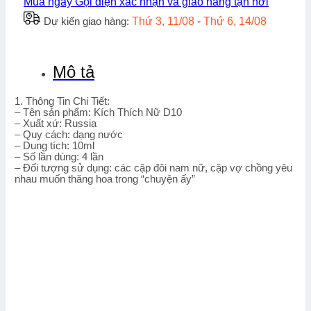
Mua ngay
Gọi điện xác nhận và giao hàng tận nơi
Dự kiến giao hàng:
Thứ 3, 11/08
-
Thứ 6, 14/08
Mô tả
1. Thông Tin Chi Tiết:
– Tên sản phẩm: Kích Thích Nữ D10
– Xuất xứ: Russia
– Quy cách: dạng nước
– Dung tích: 10ml
– Số lần dùng: 4 lần
– Đối tượng sử dụng: các cặp đôi nam nữ, cặp vợ chồng yêu
nhau muốn thăng hoa trong “chuyện ấy”