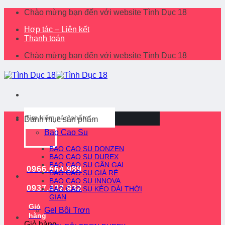
Skip
Chào mừng bạn đến với website Tình Dục 18
to
Hợp tác – Liên kết
content
Thanh toán
Chào mừng bạn đến với website Tình Dục 18
Tìm
Danh mục sản phẩm
kiếm:
Bao Cao Su
BAO CAO SU DONZEN
BAO CAO SU DUREX
BAO CAO SU GÂN GAI
0966.664.989
BAO CAO SU GIÁ RẺ
BAO CAO SU INNOVA
0937.432.932
BAO CAO SU KÉO DÀI THỜI
GIAN
Giỏ
Gel Bôi Trơn
hàng
Giỏ hàng