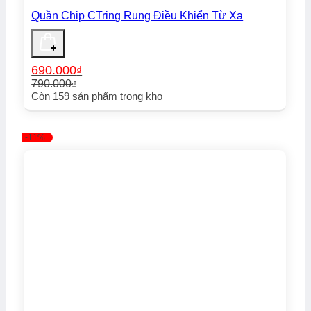
Quần Chip CTring Rung Điều Khiển Từ Xa
690.000
₫
790.000
₫
Giá
Giá
Còn
159
sản phẩm trong kho
gốc
hiện
là:
tại
790.000₫.
là:
-11%
690.000₫.