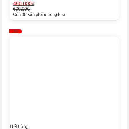
480.000
₫
600.000
₫
Giá
Giá
Còn
48
sản phẩm trong kho
gốc
hiện
là:
tại
600.000₫.
là:
-10%
480.000₫.
Hết hàng