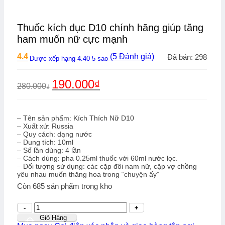
Thuốc kích dục D10 chính hãng giúp tăng
ham muốn nữ cực mạnh
4.4
(
5
Đánh giá)
Đã bán: 298
Được xếp hạng
4.40
5 sao
Giá
Giá
190.000
₫
280.000
₫
gốc
hiện
là:
tại
280.000₫.
là:
190.000₫.
– Tên sản phẩm: Kích Thích Nữ D10
– Xuất xứ: Russia
– Quy cách: dạng nước
– Dung tích: 10ml
– Số lần dùng: 4 lần
– Cách dùng: pha 0.25ml thuốc với 60ml nước lọc.
– Đối tượng sử dụng: các cặp đôi nam nữ, cặp vợ chồng
yêu nhau muốn thăng hoa trong “chuyện ấy”
Còn
685
sản phẩm trong kho
Số
lượng
Giỏ Hàng