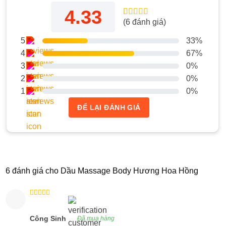
4.33
(
6
đánh giá)
4.33
6
trên 5
dựa trên
đánh giá
5
33%
4
67%
3
0%
2
0%
1
0%
ĐỂ LẠI ĐÁNH GIÁ
6 đánh giá cho
Dầu Massage Body Hương Hoa Hồng
Được xếp
hạng
4
5
sao
Công Sinh
Đã mua hàng