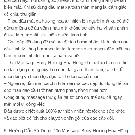
loại dầu này, mọi cảm giác stress, khó chịu, căng thẳng sẽ tan
biến mất. Khi sử dụng dầu mát xa toàn thân mang lại cảm giác
dễ chịu, thư giãn.
– Thoa dầu mát xa hương hoa tự nhiên lên người mát xa có thể
dùng miệng để âu yếm nhau mà không sợ gây hại vì sản phẩm
được làm từ chất liệu thiên nhiên, lành tính
– Các cặp đôi dùng để mát xa để tạo hưng phấn, kích thích nhu
cầu sinh lý, tăng hormone testosterone và estrogen, đặc biệt tạo
ham muốn tình dục cho cả nam và nữ.
– Dầu Massage Body Hương Hoa Hồng khi mát xa trên cơ thể
có tác dụng chống oxy hóa cho da, giảm thâm sần, se khít lỗ
chân lông và thanh lọc độc tố cho làn da của bạn.
– Ngoài ra, dầu mát xa chính là loại mà các cặp đôi dùng để làm
cho màn dạo đầu trở nên hưng phấn, nồng nhiệt hơn.
Công dụng massage thư giản rất tốt cho cơ thể sau cả ngày
mệt mỏi vì công việc
Dầu được chiết xuất 100% từ thiên nhiên rất tốt cho sức khỏe
và đặc biệt có ích cho chuyện chăn gối của các cặp đôi.
5. Hướng Dẫn Sử Dụng Dầu Massage Body Hương Hoa Hồng: