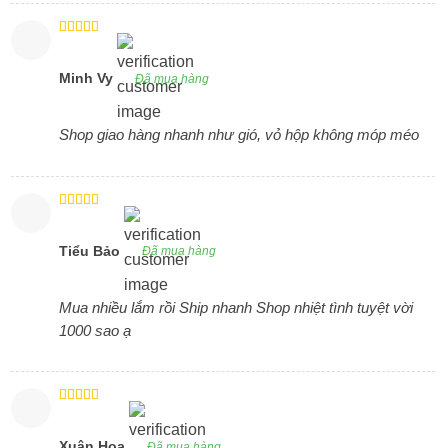
Được xếp
hạng
4
5
sao
Minh Vy
Đã mua hàng
Shop giao hàng nhanh như gió, vỏ hộp không móp méo
Được xếp
hạng
5
5
sao
Tiểu Bảo
Đã mua hàng
Mua nhiều lắm rồi Ship nhanh Shop nhiệt tình tuyệt vời
1000 sao ạ
Được xếp
hạng
4
5
sao
Xuân Hoa
Đã mua hàng