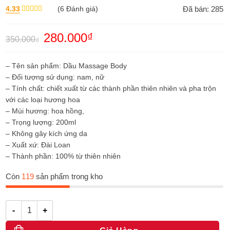
4.33
(
6
Đánh giá)
Đã bán: 285
Được xếp
hạng
4.33
5 sao
Giá
280.000
₫
Giá
350.000
₫
gốc
hiện
là:
tại
350.000₫.
là:
– Tên sản phẩm: Dầu Massage Body
280.000₫.
– Đối tượng sử dụng: nam, nữ
– Tính chất: chiết xuất từ các thành phần thiên nhiên và pha trộn
với các loại hương hoa
– Mùi hương: hoa hồng,
– Trọng lượng: 200ml
– Không gây kích ứng da
– Xuất xứ: Đài Loan
– Thành phần: 100% từ thiên nhiên
Còn
119
sản phẩm trong kho
Số lượng