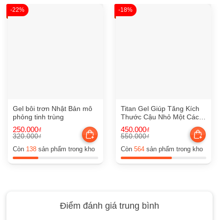
-22%
-18%
Gel bôi trơn Nhật Bản mô
Titan Gel Giúp Tăng Kích
phỏng tinh trùng
Thước Cậu Nhỏ Một Cách
Nhanh Chóng
250.000
450.000
₫
₫
320.000
550.000
₫
₫
Giá
Giá
Giá
Giá
gốc
hiện
gốc
hiện
Còn
138
sản phẩm trong kho
Còn
564
sản phẩm trong kho
là:
tại
là:
tại
320.000₫.
là:
550.000₫.
là:
250.000₫.
450.000₫.
Điểm đánh giá trung bình