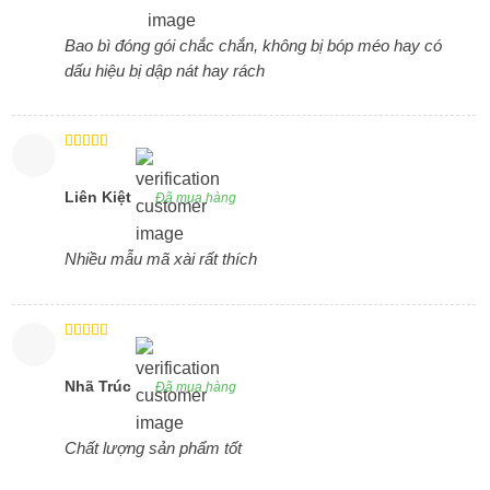
Bao bì đóng gói chắc chắn, không bị bóp méo hay có
dấu hiệu bị dập nát hay rách
Được xếp
hạng
5
5
sao
Liên Kiệt
Đã mua hàng
Nhiều mẫu mã xài rất thích
Được xếp
hạng
4
5
sao
Nhã Trúc
Đã mua hàng
Chất lượng sản phẩm tốt