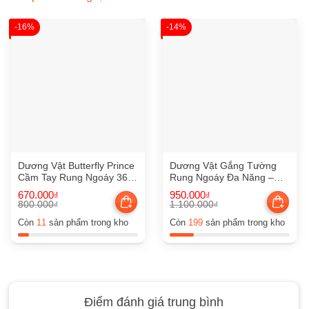
-16%
-14%
Dương Vật Butterfly Prince
Dương Vật Gắng Tường
Cầm Tay Rung Ngoáy 360
Rung Ngoáy Đa Năng –
Độ
DV36
670.000
950.000
₫
₫
800.000
1.100.000
₫
₫
Giá
Giá
Giá
Giá
gốc
hiện
gốc
hiện
Còn
11
sản phẩm trong kho
Còn
199
sản phẩm trong kho
là:
tại
là:
tại
800.000₫.
là:
1.100.000₫.
là:
670.000₫.
950.000₫.
Điểm đánh giá trung bình