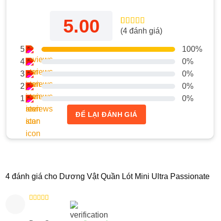
5.00
(
4
đánh giá)
5.00
4
trên 5
dựa trên
đánh giá
5
100%
4
0%
3
0%
2
0%
1
0%
ĐỂ LẠI ĐÁNH GIÁ
4 đánh giá cho
Dương Vật Quần Lót Mini Ultra Passionate
Được xếp
hạng
5
5
sao