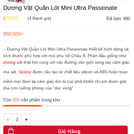
Dương Vật Quần Lót Mini Ultra Passionate
5
(
4
Đánh giá)
Đã bán: 480
Được xếp
hạng
5.00
5
sao
950.000
₫
– Dương Vật Quần Lót Mini Ultra Passionate thiết kế hình dáng và
kích thước phù hợp với mọi phụ nữ Châu Á. Phần đầu giống như
dương vật
thật hơi cong với các đường vân gợn sóng tạo cảm giác
ma sát.
Sextoy
được cấu tạo từ chất liệu silicon và ABS hoàn toàn
mềm mịn đem lại cảm giác êm ái cực phê khiến chị em được giải
tỏa cơn cuồng phong của “duc vọng”.
Còn
205
sản phẩm trong kho
Số lượng
Giỏ Hàng