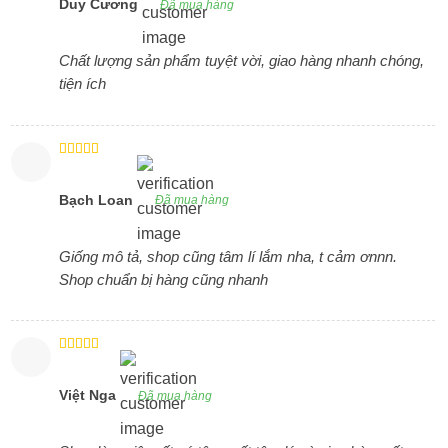
Duy Cương
Đã mua hàng
Chất lượng sản phẩm tuyệt vời, giao hàng nhanh chóng,
tiện ích
Được xếp
hạng
5
5
sao
Bạch Loan
Đã mua hàng
Giống mô tả, shop cũng tâm lí lắm nha, t cảm ơnnn.
Shop chuẩn bị hàng cũng nhanh
Được xếp
hạng
5
5
sao
Việt Nga
Đã mua hàng