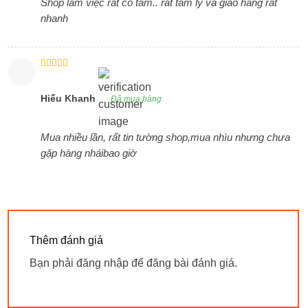
Shop làm việc rất có tâm.. rất tâm lý và giao hàng rất
nhanh
Được xếp
hạng
5
5
sao
Hiếu Khanh
Đã mua hàng
Mua nhiều lần, rất tin tường shop,mua nhìu nhưng chưa
gặp hàng nháibao giờ
Thêm đánh giá
Bạn phải
đăng nhập
để đăng bài đánh giá.