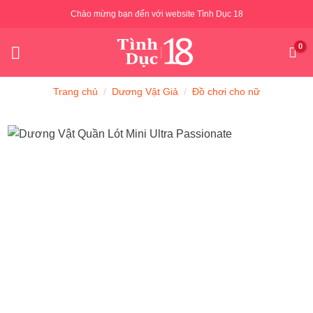
Skip
Chào mừng bạn đến với website Tình Dục 18
to
content
Trang chủ
/
Dương Vật Giả
/
Đồ chơi cho nữ