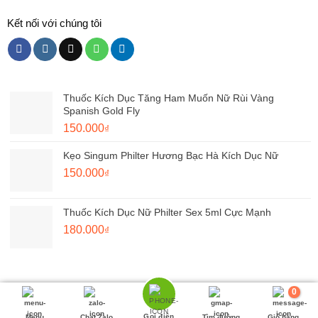
Kết nối với chúng tôi
Thuốc Kích Dục Tăng Ham Muốn Nữ Rùi Vàng
Spanish Gold Fly
Giá
Giá
150.000
₫
gốc
hiện
Kẹo Singum Philter Hương Bạc Hà Kích Dục Nữ
là:
tại
180.000₫.
Giá
là:
Giá
150.000
₫
gốc
150.000₫.
hiện
là:
tại
Thuốc Kích Dục Nữ Philter Sex 5ml Cực Mạnh
220.000₫.
là:
Giá
Giá
180.000
₫
150.000₫.
gốc
hiện
là:
tại
250.000₫.
là:
180.000₫.
0
© Dựng trang bởi
Đồ Chơi Người Lớn
| Tình Dục 18
Gọi điện
Menu
Chat Zalo
Tìm đường
Giỏ hàng