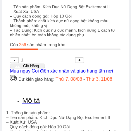
900.000₫.
là:
780.000₫.
– Tên sản phẩm: Kích Dục Nữ Dạng Bột Excitement II
– Xuất Xứ: USA
– Quy cách đóng gói: Hộp 10 Gói
– Thành phần: chất kích dục nữ dạng bột không màu,
không mùi, không vị
– Tác Dụng: Kích dục nữ cực mạnh, kích nứng 1 cách tự
nhiên nhất. An toàn không tác dụng phụ.
Còn
256
sản phẩm trong kho
Số
lượng
Giỏ Hàng
Mua ngay
Gọi điện xác nhận và giao hàng tận nơi
Dự kiến giao hàng:
Thứ 7, 08/08
-
Thứ 3, 11/08
Mô tả
1. Thông tin sản phẩm:
– Tên sản phẩm: Kích Dục Nữ Dạng Bột Excitement II
– Xuất Xứ: USA
– Quy cách đóng gói: Hộp 10 Gói