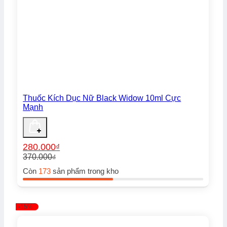
Thuốc Kích Dục Nữ Black Widow 10ml Cực
Mạnh
280.000
₫
370.000
₫
Giá
Giá
Còn
173
sản phẩm trong kho
gốc
hiện
là:
tại
370.000₫.
là:
280.000₫.
-15%