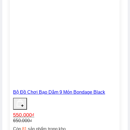
Bộ Đồ Chơi Bạo Dâm 9 Món Bondage Black
550.000
₫
650.000
₫
Giá
Giá
Còn
81
sản phẩm trong kho