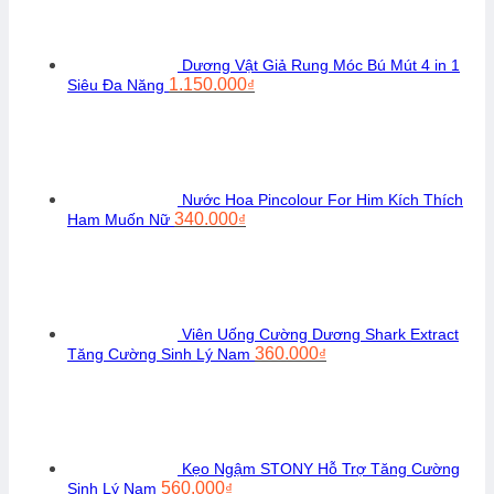
Dương Vật Giả Rung Móc Bú Mút 4 in 1
Giá
Giá
1.150.000
Siêu Đa Năng
₫
gốc
hiện
là:
tại
1.300.000₫.
là:
1.150.000₫.
Nước Hoa Pincolour For Him Kích Thích
Giá
Giá
340.000
Ham Muốn Nữ
₫
gốc
hiện
là:
tại
450.000₫.
là:
340.000₫.
Viên Uống Cường Dương Shark Extract
Giá
Giá
360.000
Tăng Cường Sinh Lý Nam
₫
gốc
hiện
là:
tại
480.000₫.
là:
360.000₫.
Kẹo Ngậm STONY Hỗ Trợ Tăng Cường
Giá
Giá
560.000
Sinh Lý Nam
₫