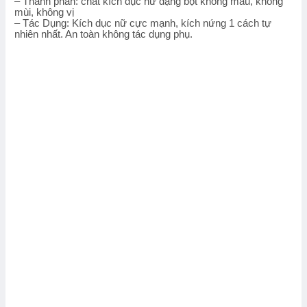
– Thành phần: chất kích dục nữ dạng bột không màu, không
mùi, không vị
– Tác Dụng: Kích dục nữ cực mạnh, kích nứng 1 cách tự
nhiên nhất. An toàn không tác dụng phụ.