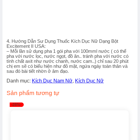
4. Hướng Dẫn Sư Dụng Thuốc Kích Dục Nữ Dạng Bột
Excitement II USA:
– Mỗi lần sử dụng pha 1 gói pha với 100mml nước ( có thể
pha với nước lọc, nước ngọt, đồ ăn.. tránh pha với nước có
tính chất axit như nước chanh, nước cam..) chỉ sau 20 phút
chị em sẽ có biểu hiện như đỏ mặt, ngứa ngáy toàn thân và
sau đó bài tiết nhờn ở âm đạo.
Danh mục:
Kích Dục Nam Nữ
,
Kích Dục Nữ
Sản phẩm tương tự
-28%