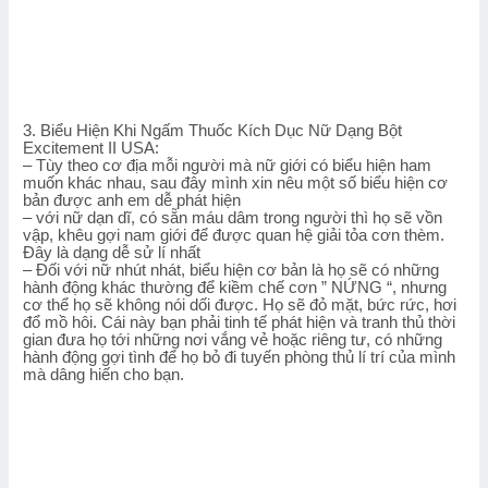
3. Biểu Hiện Khi Ngấm Thuốc Kích Dục Nữ Dạng Bột
Excitement II USA:
– Tùy theo cơ địa mỗi người mà nữ giới có biểu hiện ham
muốn khác nhau, sau đây mình xin nêu một số biểu hiện cơ
bản được anh em dễ phát hiện
– với nữ dạn dĩ, có sẵn máu dâm trong người thì họ sẽ vồn
vập, khêu gợi nam giới để được quan hệ giải tỏa cơn thèm.
Đây là dạng dễ sử lí nhất
– Đối với nữ nhút nhát, biểu hiện cơ bản là họ sẽ có những
hành động khác thường để kiềm chế cơn ” NỨNG “, nhưng
cơ thể họ sẽ không nói dối được. Họ sẽ đỏ mặt, bức rức, hơi
đổ mồ hôi. Cái này bạn phải tinh tế phát hiện và tranh thủ thời
gian đưa họ tới những nơi vắng vẻ hoặc riêng tư, có những
hành động gợi tình để họ bỏ đi tuyến phòng thủ lí trí của mình
mà dâng hiến cho bạn.