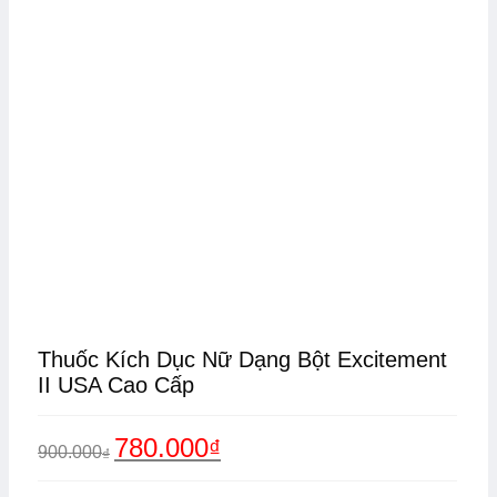
Thuốc Kích Dục Nữ Dạng Bột Excitement
II USA Cao Cấp
Giá
Giá
780.000
₫
900.000
₫
gốc
hiện
là:
tại