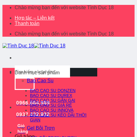
Skip
Chào mừng bạn đến với website Tình Dục 18
to
Hợp tác – Liên kết
content
Thanh toán
Chào mừng bạn đến với website Tình Dục 18
Tìm
Danh mục sản phẩm
kiếm:
Bao Cao Su
BAO CAO SU DONZEN
BAO CAO SU DUREX
BAO CAO SU GÂN GAI
0966.664.989
BAO CAO SU GIÁ RẺ
BAO CAO SU INNOVA
0937.432.932
BAO CAO SU KÉO DÀI THỜI
GIAN
Giỏ
Gel Bôi Trơn
hàng
Giỏ hàng