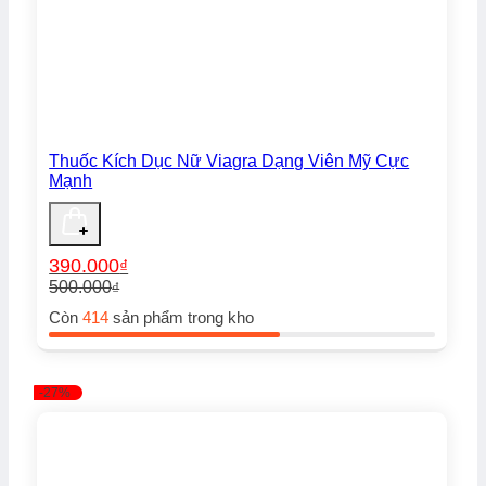
Thuốc Kích Dục Nữ Viagra Dạng Viên Mỹ Cực
Mạnh
390.000
₫
500.000
₫
Giá
Giá
Còn
414
sản phẩm trong kho
gốc
hiện
là:
tại
500.000₫.
là:
390.000₫.
-27%