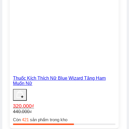
Thuốc Kích Thích Nữ Blue Wizard Tăng Ham
Muốn Nữ
320.000
₫
440.000
₫
Giá
Giá
Còn
421
sản phẩm trong kho
gốc
hiện
là:
tại