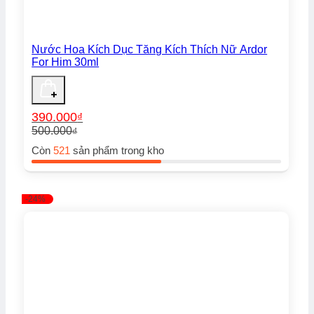
Nước Hoa Kích Dục Tăng Kích Thích Nữ Ardor
For Him 30ml
390.000
₫
500.000
₫
Giá
Giá
Còn
521
sản phẩm trong kho
gốc
hiện
là:
tại
500.000₫.
là:
390.000₫.
-24%