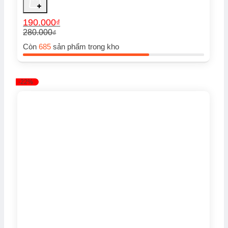
190.000
₫
280.000
₫
Giá
Giá
Còn
685
sản phẩm trong kho
gốc
hiện
là:
tại
280.000₫.
là:
190.000₫.
-22%