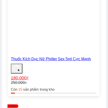
Thuốc Kích Dục Nữ Philter Sex 5ml Cực Mạnh
180.000
₫
250.000
₫
Giá
Giá
Còn
15
sản phẩm trong kho
gốc
hiện
là:
tại
250.000₫.
là:
180.000₫.
-36%