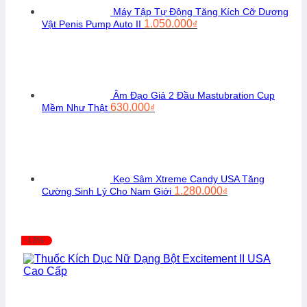
Máy Tập Tự Động Tăng Kích Cỡ Dương
Giá
Giá
1.050.000
Vật Penis Pump Auto II
₫
gốc
hiện
là:
tại
1.300.000₫.
là:
1.050.000₫.
Âm Đạo Giả 2 Đầu Mastubration Cup
Giá
Giá
630.000
Mềm Như Thật
₫
gốc
hiện
là:
tại
750.000₫.
là:
630.000₫.
Kẹo Sâm Xtreme Candy USA Tăng
Giá
Giá
1.280.000
Cường Sinh Lý Cho Nam Giới
₫
gốc
hiện
là:
tại
1.450.000₫.
là:
1.280.000₫.
-13%