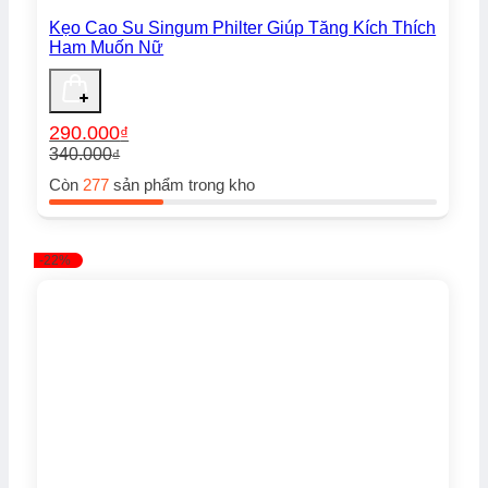
Kẹo Cao Su Singum Philter Giúp Tăng Kích Thích
Ham Muốn Nữ
290.000
₫
340.000
₫
Giá
Giá
Còn
277
sản phẩm trong kho
gốc
hiện
là:
tại
340.000₫.
là:
290.000₫.
-22%