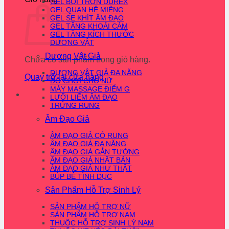
GEL BÔI TRƠN DUREX
GEL QUAN HỆ MIỆNG
GEL SE KHÍT ÂM ĐẠO
GEL TĂNG KHOÁI CẢM
GEL TĂNG KÍCH THƯỚC
DƯƠNG VẬT
Dương Vật Giả
Chưa có sản phẩm trong giỏ hàng.
DƯƠNG VẬT GIẢ ĐA NĂNG
Quay trở lại cửa hàng
ĐỒ CHƠI CHO NỮ
MÁY MASSAGE ĐIỂM G
LƯỠI LIẾM ÂM ĐẠO
TRỨNG RUNG
Âm Đạo Giả
ÂM ĐẠO GIẢ CÓ RUNG
ÂM ĐẠO GIẢ ĐA NĂNG
ÂM ĐẠO GIẢ GẮN TƯỜNG
ÂM ĐẠO GIẢ NHẬT BẢN
ÂM ĐẠO GIẢ NHƯ THẬT
BÚP BÊ TÌNH DỤC
Sản Phẩm Hỗ Trợ Sinh Lý
SẢN PHẨM HỖ TRỢ NỮ
SẢN PHẨM HỖ TRỢ NAM
THUỐC HỖ TRỢ SINH LÝ NAM