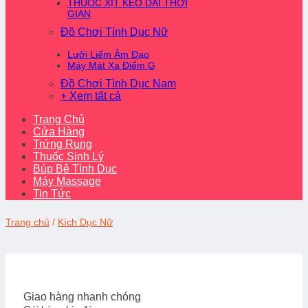
THUỐC XỊT KÉO DÀI THỜI
GIAN
Đồ Chơi Tình Dục Nữ
Lưỡi Liếm Âm Đạo
Máy Mát Xa Điểm G
Đồ Chơi Tình Dục Nam
+ Xem tất cả
Trang Chủ
Cửa Hàng
Trứng Rung
Thuốc Sinh Lý
Búp Bê Tình Dục
Máy Massage
Tin Tức
Trang chủ
/
Kích Dục Nữ
Giao hàng nhanh chóng