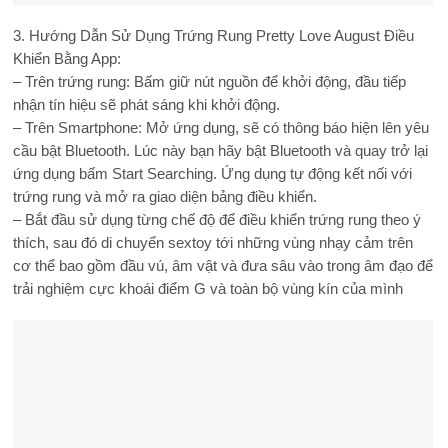
3. Hướng Dẫn Sử Dụng Trứng Rung Pretty Love August Điều
Khiển Bằng App:
– Trên trứng rung: Bấm giữ nút nguồn để khởi động, đầu tiếp
nhận tín hiệu sẽ phát sáng khi khởi động.
– Trên Smartphone: Mở ứng dụng, sẽ có thông báo hiện lên yêu
cầu bật Bluetooth. Lúc này bạn hãy bật Bluetooth và quay trở lại
ứng dụng bấm Start Searching. Ứng dụng tự động kết nối với
trứng rung và mở ra giao diện bảng điều khiển.
– Bắt đầu sử dụng từng chế độ để điều khiển trứng rung theo ý
thích, sau đó di chuyển sextoy tới những vùng nhạy cảm trên
cơ thể bao gồm đầu vú, âm vật và đưa sâu vào trong âm đạo để
trải nghiệm cực khoái điểm G và toàn bộ vùng kín của mình