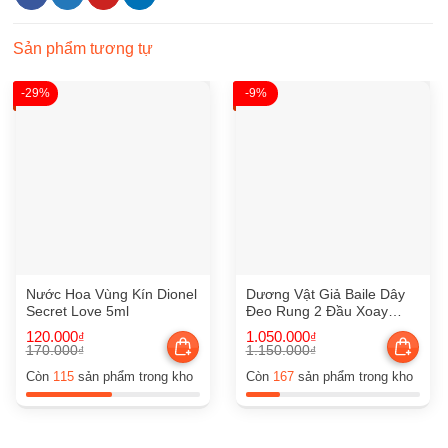
Sản phẩm tương tự
-29%
-9%
Nước Hoa Vùng Kín Dionel
Dương Vật Giả Baile Dây
Secret Love 5ml
Đeo Rung 2 Đầu Xoay
Ngoáy
120.000
1.050.000
₫
₫
170.000
1.150.000
₫
₫
Giá
Giá
Giá
Giá
gốc
hiện
gốc
hiện
Còn
115
sản phẩm trong kho
Còn
167
sản phẩm trong kho
là:
tại
là:
tại
170.000₫.
là:
1.150.000₫.
là:
120.000₫.
1.050.000₫.