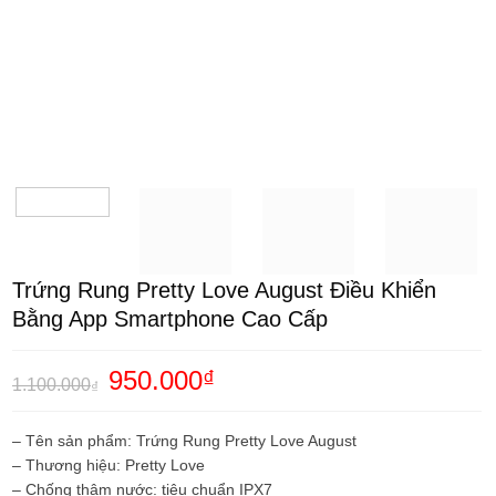
Trứng Rung Pretty Love August Điều Khiển
Bằng App Smartphone Cao Cấp
Giá
950.000
₫
Giá
1.100.000
₫
gốc
hiện
là:
tại
1.100.000₫.
là:
– Tên sản phẩm: Trứng Rung Pretty Love August
950.000₫.
– Thương hiệu: Pretty Love
– Chống thâm nước: tiêu chuẩn IPX7