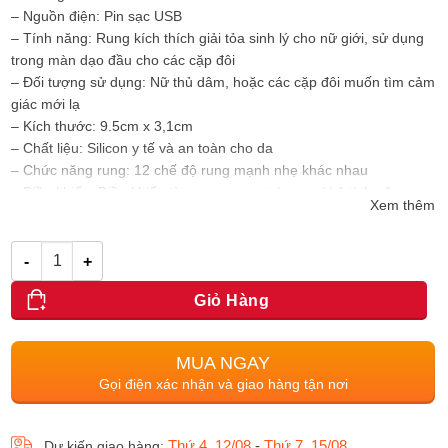
– Nguồn điện: Pin sạc USB
– Tính năng: Rung kích thích giải tỏa sinh lý cho nữ giới, sử dụng
trong màn dạo đầu cho các cặp đôi
– Đối tượng sử dụng: Nữ thủ dâm, hoặc các cặp đôi muốn tìm cảm
giác mới lạ
– Kích thước: 9.5cm x 3,1cm
– Chất liệu: Silicon y tế và an toàn cho da
– Chức năng rung: 12 chế độ rung mạnh nhẹ khác nhau
– Điều khiển: Điều khiển từ xa qua smartphone với 4 tính năng cao
Xem thêm
cấp.
Số lượng
Giỏ Hàng
MUA NGAY
Gọi điện xác nhận và giao hàng tận nơi
Thứ 4, 12/08
-
Thứ 7, 15/08
Dự kiến giao hàng: