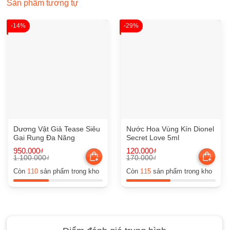
Sản phẩm tương tự
-14%
-29%
Dương Vật Giả Tease Siêu
Nước Hoa Vùng Kín Dionel
Gai Rung Đa Năng
Secret Love 5ml
950.000
120.000
₫
₫
1.100.000
170.000
₫
₫
Giá
Giá
Giá
Giá
gốc
hiện
gốc
hiện
Còn
110
sản phẩm trong kho
Còn
115
sản phẩm trong kho
là:
tại
là:
tại
1.100.000₫.
là:
170.000₫.
là:
950.000₫.
120.000₫.