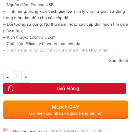
– Nguồn điện: Pin sạc USB
– Tính năng: Rung kích thích giải tỏa sinh lý cho nữ giới, sử dụng
trong màn dạo đầu cho các cặp đôi
– Đối tượng sử dụng: Nữ thủ dâm, hoặc các cặp đôi muốn tìm cảm
giác mới lạ
– Kích thước: 10cm x 3,1cm
– Chất liệu: Silicon y tế và an toàn cho da
– Chức năng rung: 12 chế độ rung mạnh nhẹ khác nhau
– Điều khiển: Điều khiển từ xa qua smartphone với 4 tính năng cao
Xem thêm
cấp
Số lượng
Giỏ Hàng
MUA NGAY
Gọi điện xác nhận và giao hàng tận nơi
Thứ 2, 10/08
-
Thứ 5, 13/08
Dự kiến giao hàng: