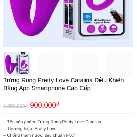
Trứng Rung Pretty Love Catalina Điều Khiển
Bằng App Smartphone Cao Cấp
Giá
900.000
₫
Giá
1.050.000
₫
gốc
hiện
là:
tại
1.050.000₫.
là:
– Tên sản phẩm: Trứng Rung Pretty Love Catalina
900.000₫.
– Thương hiệu: Pretty Love
– Chống thâm nước: tiêu chuẩn IPX7