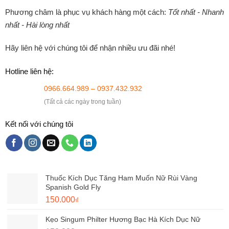
Phương châm là phục vụ khách hàng một cách:
Tốt nhất - Nhanh
nhất - Hài lòng nhất
Hãy liên hệ với chúng tôi để nhận nhiều ưu đãi nhé!
Hotline liên hệ:
0966.664.989 – 0937.432.932
(Tất cả các ngày trong tuần)
Kết nối với chúng tôi
Thuốc Kích Dục Tăng Ham Muốn Nữ Rùi Vàng
Spanish Gold Fly
Giá
Giá
150.000
₫
gốc
hiện
Kẹo Singum Philter Hương Bạc Hà Kích Dục Nữ
là:
tại